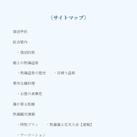
《サイトマップ》
宿泊予約
総合案内
宿泊約款
極上の熱海温泉
熱海温泉の歴史
日帰り温泉
豪快な磯料理
お昼の食事処
海が香る旅館
熱海観光情報
特別プラン
熱海海上花火大会【速報】
ワーケーション