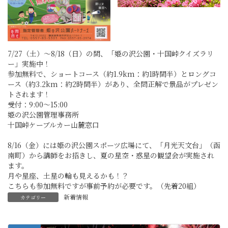
7/27（土）～8/18（日）の間、「姫の沢公園・十国峠クイズラリ
ー」実施中！
参加無料で、ショートコース（約1.9km：約1時間半）とロングコ
ース（約3.2km：約2時間半）があり、全問正解で景品がプレゼン
トされます！
受付：9:00～15:00
姫の沢公園管理事務所
十国峠ケーブルカー山麓窓口
8/16（金）には姫の沢公園スポーツ広場にて、「月光天文台」（函
南町）から講師をお招きし、夏の星空・惑星の観望会が実施され
ます。
月や星座、土星の輪も見えるかも！？
こちらも参加無料ですが事前予約が必要です。（先着20組）
新着情報
カテゴリー