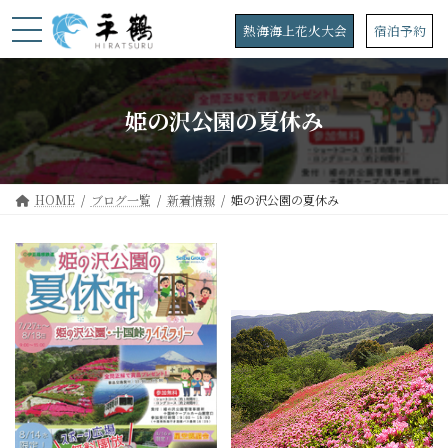
コ
ナ
ン
ビ
熱海海上花火大会
宿泊予約
テ
ゲ
ン
ー
ツ
シ
へ
ョ
姫の沢公園の夏休み
ス
ン
キ
に
ッ
移
プ
動
HOME
ブログ一覧
新着情報
姫の沢公園の夏休み