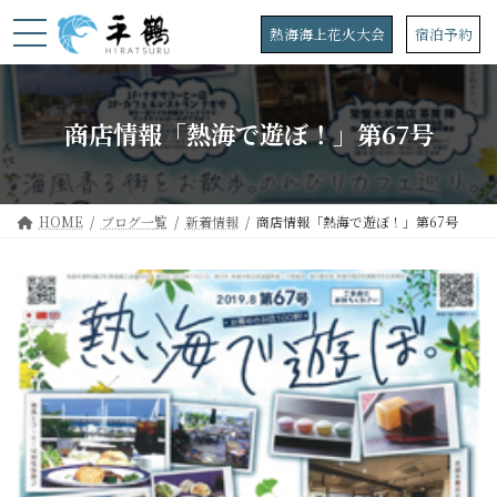
コ
ナ
ン
ビ
熱海海上花火大会
宿泊予約
テ
ゲ
ン
ー
ツ
シ
へ
ョ
商店情報「熱海で遊ぼ！」第67号
ス
ン
キ
に
ッ
移
プ
動
HOME
ブログ一覧
新着情報
商店情報「熱海で遊ぼ！」第67号