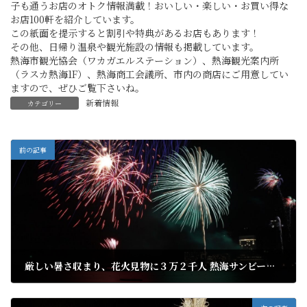
子も通うお店のオトク情報満載！おいしい・楽しい・お買い得な
お店100軒を紹介しています。
この紙面を提示すると割引や特典があるお店もあります！
その他、日帰り温泉や観光施設の情報も掲載しています。
熱海市観光協会（ワカガエルステーション）、熱海観光案内所
（ラスカ熱海1F）、熱海商工会議所、市内の商店にご用意してい
ますので、ぜひご覧下さいね。
新着情報
カテゴリー
前の記事
厳しい暑さ収まり、花火見物に３万２千人 熱海サンビーチ、黒山の人
2019年8月25日