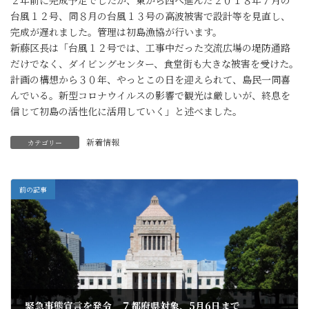
台風１２号、同８月の台風１３号の高波被害で設計等を見直し、
完成が遅れました。管理は初島漁協が行います。
新藤区長は「台風１２号では、工事中だった交流広場の堤防通路
だけでなく、ダイビングセンター、食堂街も大きな被害を受けた。
計画の構想から３０年、やっとこの日を迎えられて、島民一同喜
んでいる。新型コロナウイルスの影響で観光は厳しいが、終息を
信じて初島の活性化に活用していく」と述べました。
新着情報
カテゴリー
前の記事
緊急事態宣言を発令 ７都府県対象、5月6日まで