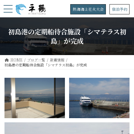
コ
ナ
ン
ビ
熱海海上花火大会
宿泊予約
テ
ゲ
ン
ー
ツ
シ
初島港の定期船待合施設「シマテラス初
へ
ョ
ス
ン
島」が完成
キ
に
ッ
移
プ
動
HOME
ブログ一覧
新着情報
初島港の定期船待合施設「シマテラス初島」が完成