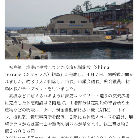
初島第１漁港に建設していた交流広場施設「Shima
Terrace（シマテラス）初島」が完成し、４月７日、開所式が開か
れました。約３０人が出席し、市長、市議会議長、県会議員、初
島区長がテープカットを行いました。
高波などに耐えられるように鉄筋コンクリート造りの交流広場
に完成した休憩施設は２階建て。１階部分は定期船の待合所や土
産物などの物販コーナー、現金自動預け払い機（ATM）、トイ
レ、授乳室、管理事務所を配置。２階にも休憩スペースを設け、展
望テラスからは富士山や熱海の街並みが望めます。総工費は約３
億２６００万円。
２年前に完成予定でしたが、東から西へ進んだ２０１８年７月の