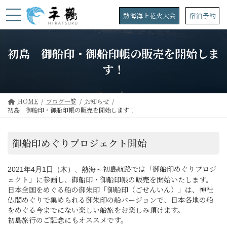
コ
ナ
ン
ビ
熱海海上花火大会
宿泊予約
テ
ゲ
ン
ー
ツ
シ
初島 御船印・御船印帳の販売を開始しま
へ
ョ
ス
ン
す！
キ
に
ッ
移
プ
動
HOME
ブログ一覧
お知らせ
初島 御船印・御船印帳の販売を開始します！
御船印めぐりプロジェクト開始
初島航路では「御船印めぐりプロジ
2021年4月1日（木）、熱海～
ェクト」に参画し、御船印・御船印帳の販売を開始いたします。
日本全国をめぐる船の御朱印「御船印（ごせんいん）」は、神社
仏閣めぐりで集められる御朱印の船バージョンで、日本各地の船
をめぐる今までにない楽しい船旅をお楽しみ頂けます。
初島旅行のご記念にもオススメです。