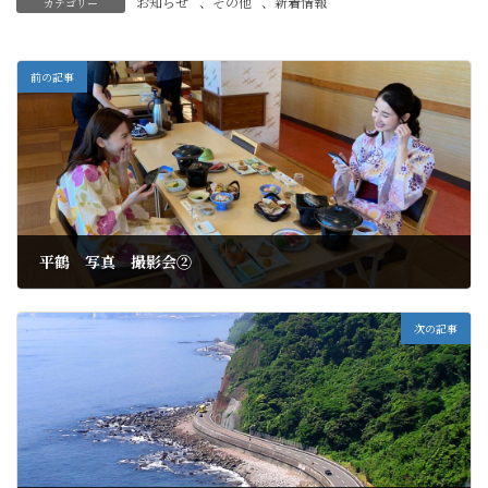
お知らせ
、
その他
、
新着情報
カテゴリー
前の記事
平鶴 写真 撮影会②
2021年7月24日
次の記事