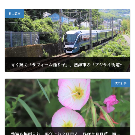
前の記事
青く輝く「サフィール踊り子」、熱海市の「アジサイ街道」を快走
2020年6月8日
次の記事
熱海も梅雨入り 平年より２日早く 昼咲き月見草、駆け足で満開