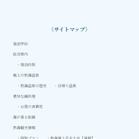
《サイトマップ》
宿泊予約
総合案内
宿泊約款
極上の熱海温泉
熱海温泉の歴史
日帰り温泉
豪快な磯料理
お昼の食事処
海が香る旅館
熱海観光情報
特別プラン
熱海海上花火大会【速報】