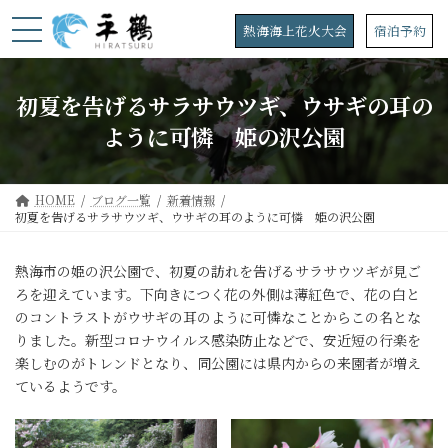
コ
ナ
ン
ビ
熱海海上花火大会
宿泊予約
テ
ゲ
ン
ー
ツ
シ
初夏を告げるサラサウツギ、ウサギの耳の
へ
ョ
ス
ン
ように可憐 姫の沢公園
キ
に
ッ
移
プ
動
HOME
ブログ一覧
新着情報
初夏を告げるサラサウツギ、ウサギの耳のように可憐 姫の沢公園
熱海市の姫の沢公園で、初夏の訪れを告げるサラサウツギが見ご
ろを迎えています。下向きにつく花の外側は薄紅色で、花の白と
のコントラストがウサギの耳のように可憐なことからこの名とな
りました。新型コロナウイルス感染防止などで、安近短の行楽を
楽しむのがトレンドとなり、同公園には県内からの来園者が増え
ているようです。