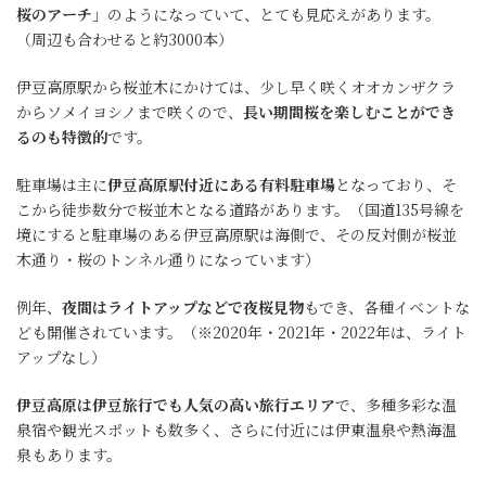
桜のアーチ」
のようになっていて、とても見応えがあります。
（周辺も合わせると約3000本）
伊豆高原駅から桜並木にかけては、少し早く咲くオオカンザクラ
からソメイヨシノまで咲くので、
長い期間桜を楽しむことができ
るのも特徴的
です。
駐車場は主に
伊豆高原駅付近にある有料駐車場
となっており、そ
こから徒歩数分で桜並木となる道路があります。（国道135号線を
境にすると駐車場のある伊豆高原駅は海側で、その反対側が桜並
木通り・桜のトンネル通りになっています）
例年、
夜間はライトアップなどで夜桜見物
もでき、各種イベントな
ども開催されています。（※2020年・2021年・2022年は、ライト
アップなし）
伊豆高原は伊豆旅行でも人気の高い旅行エリア
で、多種多彩な温
泉宿や観光スポットも数多く、さらに付近には伊東温泉や熱海温
泉もあります。