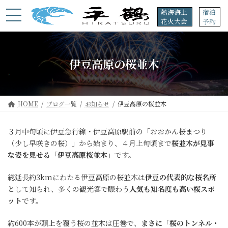
コ
ナ
熱海海上
宿泊
ン
ビ
花火大会
予約
テ
ゲ
ン
ー
ツ
シ
へ
ョ
伊豆高原の桜並木
ス
ン
キ
に
ッ
移
プ
動
HOME
ブログ一覧
お知らせ
伊豆高原の桜並木
３月中旬頃に伊豆急行線・伊豆高原駅前の「おおかん桜まつり
（少し早咲きの桜）」から始まり、４月上旬頃まで
桜並木が見事
な姿を見せる「伊豆高原桜並木」
です。
総延長約3kmにわたる伊豆高原の桜並木は
伊豆の代表的な桜名所
として知られ、多くの観光客で賑わう
人気も知名度も高い桜スポ
ット
です。
約600本が頭上を覆う桜の並木は圧巻で、
まさに「桜のトンネル・