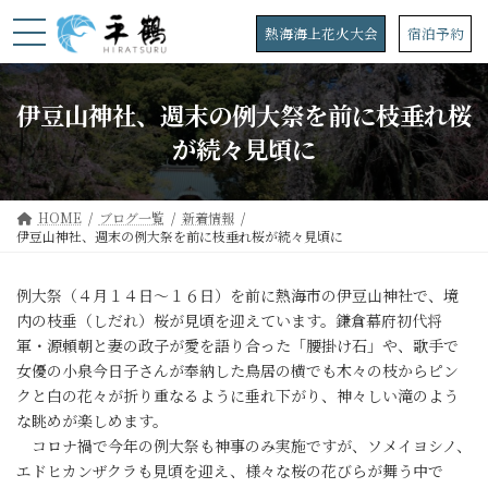
コ
ナ
ン
ビ
熱海海上花火大会
宿泊予約
テ
ゲ
ン
ー
ツ
シ
伊豆山神社、週末の例大祭を前に枝垂れ桜
へ
ョ
ス
ン
が続々見頃に
キ
に
ッ
移
プ
動
HOME
ブログ一覧
新着情報
伊豆山神社、週末の例大祭を前に枝垂れ桜が続々見頃に
例大祭（４月１４日〜１６日）を前に熱海市の伊豆山神社で、境
内の枝垂（しだれ）桜が見頃を迎えています。鎌倉幕府初代将
軍・源頼朝と妻の政子が愛を語り合った「腰掛け石」や、歌手で
女優の小泉今日子さんが奉納した鳥居の横でも木々の枝からピン
クと白の花々が折り重なるように垂れ下がり、神々しい滝のよう
な眺めが楽しめます。
コロナ禍で今年の例大祭も神事のみ実施ですが、ソメイヨシノ、
エドヒカンザクラも見頃を迎え、様々な桜の花びらが舞う中で