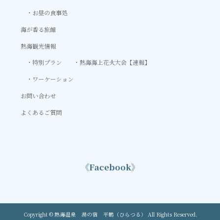
お昼の食事処
海が香る旅館
熱海観光情報
特別プラン
熱海海上花火大会【速報】
ワーケーション
お問い合わせ
よくあるご質問
《Facebook》
Copyright © 熱海温泉 湯の宿 平鶴（ひらつる） All Rights Reserved.