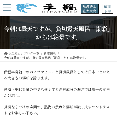
コ
ナ
熱海海上
宿泊
ン
ビ
花火大会
予約
テ
ゲ
ン
ー
ツ
シ
今朝は曇天ですが、貸切露天風呂「潮彩」
へ
ョ
ス
ン
からは絶景です。
キ
に
ッ
移
プ
動
HOME
ブログ一覧
新着情報
今朝は曇天ですが、貸切露天風呂「潮彩」からは絶景です。
伊豆半島随一のパノラマビューと貸切風呂としては日本一といえ
る大きさの湯船を誇ります。
熱海・網代温泉の中でも透明度と温泉成分の濃さでは随一の源泉
かけ流し。
貸切ならではの空間で、熱海の景色と湯船が織り成すコントラス
トをお楽しみ下さい。