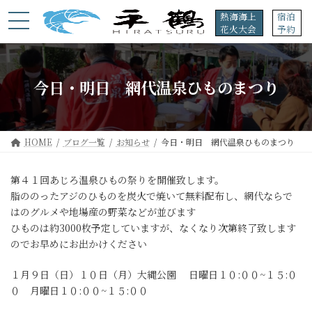
コ
ナ
熱海海上
宿泊
ン
ビ
花火大会
予約
テ
ゲ
ン
ー
ツ
シ
へ
ョ
今日・明日 網代温泉ひものまつり
ス
ン
キ
に
ッ
移
プ
動
HOME
ブログ一覧
お知らせ
今日・明日 網代温泉ひものまつり
第４１回あじろ温泉ひもの祭りを開催致します。
脂ののったアジのひものを炭火で焼いて無料配布し、網代ならで
はのグルメや地場産の野菜などが並びます
ひものは約3000枚予定していますが、なくなり次第終了致します
のでお早めにお出かけください
１月９日（日）１０日（月）大縄公園 日曜日１０:００~１５:０
０ 月曜日１０:００~１５:００