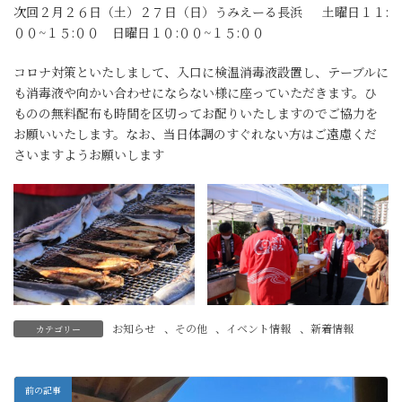
次回２月２６日（土）２７日（日）うみえーる長浜 土曜日１１:
００~１５:００ 日曜日１０:００~１５:００
コロナ対策といたしまして、入口に検温消毒液設置し、テーブルに
も消毒液や向かい合わせにならない様に座っていただきます。ひ
ものの無料配布も時間を区切ってお配りいたしますのでご協力を
お願いいたします。なお、当日体調のすぐれない方はご遠慮くだ
さいますようお願いします
お知らせ
、
その他
、
イベント情報
、
新着情報
カテゴリー
前の記事