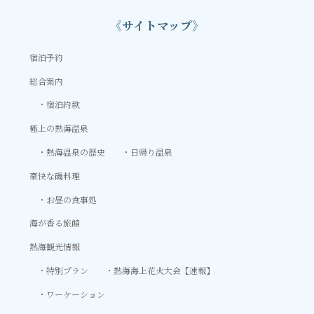
《サイトマップ》
宿泊予約
総合案内
宿泊約款
極上の熱海温泉
熱海温泉の歴史
日帰り温泉
豪快な磯料理
お昼の食事処
海が香る旅館
熱海観光情報
特別プラン
熱海海上花火大会【速報】
ワーケーション