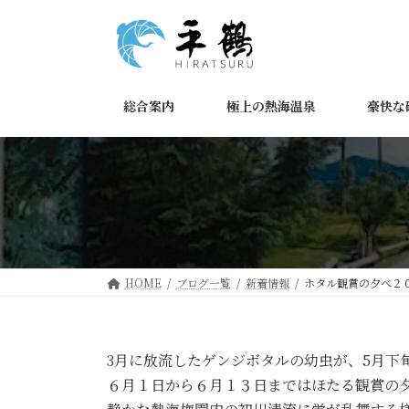
コ
ナ
ン
ビ
テ
ゲ
ン
ー
ツ
シ
総合案内
極上の熱海温泉
豪快な
へ
ョ
ス
ン
キ
に
ッ
移
プ
動
HOME
ブログ一覧
新着情報
ホタル観賞の夕べ２
3月に放流したゲンジボタルの幼虫が、5月下
６月１日から６月１３日まではほたる観賞の