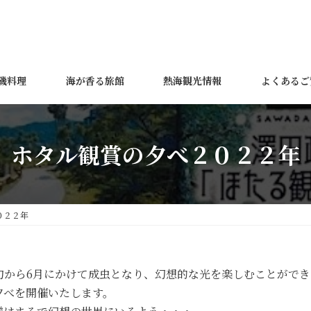
磯料理
海が香る旅館
熱海観光情報
よくあるご
ホタル観賞の夕べ２０２２年
０２２年
旬から6月にかけて成虫となり、幻想的な光を楽しむことができ
夕べを開催いたします。