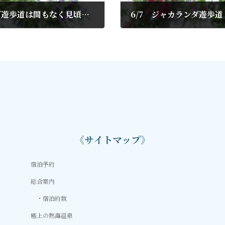
6/2 ジャカランダ開花進む（ジャカランダ遊歩道は間もなく見頃に入りそう）
6/7 ジャカランダ遊歩
2022年6月8日
《サイトマップ》
宿泊予約
総合案内
宿泊約款
極上の熱海温泉