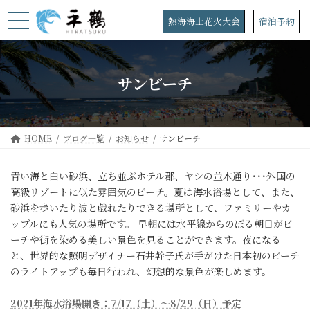
コ
ナ
ン
ビ
熱海海上花火大会
宿泊予約
テ
ゲ
ン
ー
ツ
シ
へ
ョ
サンビーチ
ス
ン
キ
に
ッ
移
プ
動
HOME
ブログ一覧
お知らせ
サンビーチ
青い海と白い砂浜、立ち並ぶホテル郡、ヤシの並木通り･･･外国の
高級リゾートに似た雰囲気のビーチ。夏は海水浴場として、また、
砂浜を歩いたり波と戯れたりできる場所として、ファミリーやカ
ップルにも人気の場所です。 早朝には水平線からのぼる朝日がビ
ーチや街を染める美しい景色を見ることができます。夜になる
と、世界的な照明デザイナー石井幹子氏が手がけた日本初のビーチ
のライトアップも毎日行われ、幻想的な景色が楽しめます。
2021年海水浴場開き：7/17（土）～8/29（日）予定