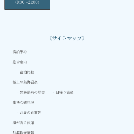
（8:00〜21:00）
《サイトマップ》
宿泊予約
総合案内
宿泊約款
極上の熱海温泉
熱海温泉の歴史
日帰り温泉
豪快な磯料理
お昼の食事処
海が香る旅館
熱海観光情報