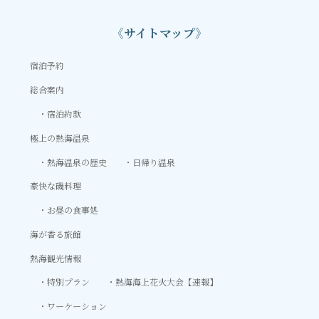
《サイトマップ》
宿泊予約
総合案内
宿泊約款
極上の熱海温泉
熱海温泉の歴史
日帰り温泉
豪快な磯料理
お昼の食事処
海が香る旅館
熱海観光情報
特別プラン
熱海海上花火大会【速報】
ワーケーション