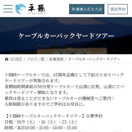
コ
ナ
ン
ビ
熱海海上花火大会
宿泊予約
テ
ゲ
ン
ー
ツ
シ
へ
ョ
ケーブルカーバックヤードツアー
ス
ン
キ
に
ッ
移
プ
動
HOME
ブログ一覧
新着情報
ケーブルカーバックヤードツアー
十国峠ケーブルカーでは、65周年企画として下記のとおりバック
ヤードツアーが実施されます。
各開始時間直前の50分発ケーブルカーで山頂に出発、山頂にてバ
ックヤードツアー開始となります。
普段は見ることができないケーブルカーの機械室へご案内！
人数制限がありますのでご予約はお早目に。
【十国峠ケーブルカーバックヤードツアー】※要予約
日程／10/9（土）・16（土）・23（土）
時間／各日10:00・11:00・14:00・15:00