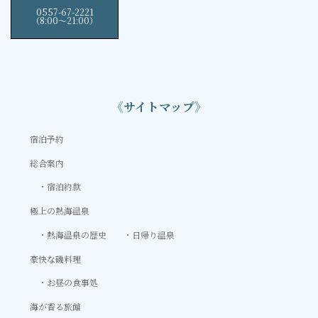
0557-67-2221
（8:00〜21:00）
《サイトマップ》
宿泊予約
総合案内
宿泊約款
極上の熱海温泉
熱海温泉の歴史
日帰り温泉
豪快な磯料理
お昼の食事処
海が香る旅館