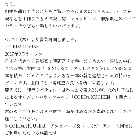
ます。
四季を通じて花の彩りをご覧いただけるのはもちろん、ハーブ石
鹸などを手作りできる体験工房、ショッピング、季節限定スイーツ
やランチなどもお楽しみいただけます。
※5/21（木）より営業再開しました。
"COEDA HOUSE"
2017年9月オープン。
日本を代表する建築家：隈研吾氏が手掛けるもので、建物の中心
となる柱は樹齢800年を超えるアラスカヒノキを使用、49層1500
本を積み上げることにより大きな一本の幹を連想させる独特のデ
ザインです。園内でも一番眺望の良い場所に位置します。
店内では、昨年のパティシェ世界大会で第3位に輝いた藤井幸治氏
によるオリジナルバウムクーヘン「COEDA KUCHEN」も販売し
ています。
木のぬくもりあふれる空間で、海を眺めながら素敵なひと時をお
過ごしください。
※COEDA HOUSEは「アカオハーブ＆ローズガーデン」入園後に
ご利用いただける施設です。