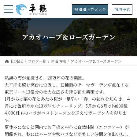
コ
ナ
ン
ビ
熱海海上花火大会
宿泊予約
テ
ゲ
ン
ー
ツ
シ
へ
ョ
アカオハーブ＆ローズガーデン
ス
ン
キ
に
ッ
移
プ
動
HOME
ブログ一覧
新着情報
アカオハーブ＆ローズガーデン
熱海の海が見渡せる、20万坪の花の楽園。
太平洋を望む高台に位置し、12種類のテーマガーデンが点在する
東京ドーム13個分の壮大な広さを誇る花の楽園です。
1月からは菜の花とあたみ桜が一足早い「春」の訪れを知らせ、４
月には色鮮やかな10万球のチューリップ、5月から6月は約600種
4,000株ものバラがベストシーズンを迎えてガーデン内を彩りま
す。
夏休みになると園内でお子様を中心に自然体験（エコツアー）が
開催され、秋にはハーブや秋バラなどが美しい時間を演出いたし