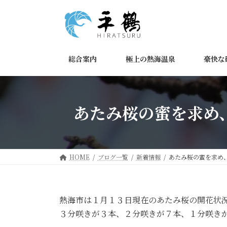
コ
ナ
ン
ビ
テ
ゲ
ン
ー
ツ
シ
総合案内
極上の熱海温泉
豪快な
へ
ョ
ス
ン
キ
に
ッ
移
あたみ桜の蜜を求め
プ
動
HOME
ブログ一覧
新着情報
あたみ桜の蜜を求め
熱海市は１月１３日現在のあたみ桜の開花状
３分咲きが３本、２分咲きが７本、１分咲き