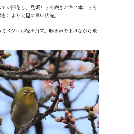
べてが開花し、見頃と５分咲きが各２本、３分
咲き）より大幅に早い状況。
めてメジロが続々飛来。鳴き声を上げながら飛