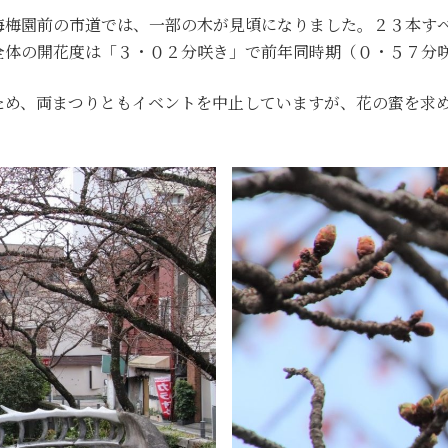
海梅園前の市道では、一部の木が見頃になりました。２３本す
全体の開花度は「３・０２分咲き」で前年同時期（０・５７分
ため、両まつりともイベントを中止していますが、花の蜜を求