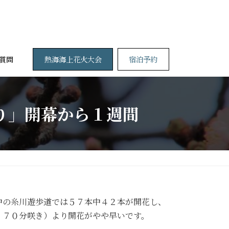
熱海海上花火大会
宿泊予約
質問
つり」開幕から１週間
中の糸川遊歩道では５７本中４２本が開花し、
・７０分咲き）より開花がやや早いです。