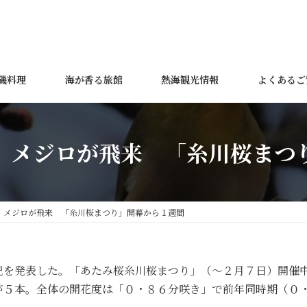
磯料理
海が香る旅館
熱海観光情報
よくあるご
、メジロが飛来 「糸川桜ま
、メジロが飛来 「糸川桜まつり」開幕から１週間
況を発表した。「あたみ桜糸川桜まつり」（〜２月７日）開催
が５本。全体の開花度は「０・８６分咲き」で前年同時期（０