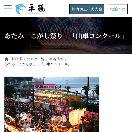
コ
ナ
ン
ビ
熱海海上花火大会
宿泊予約
テ
ゲ
ン
ー
ツ
シ
へ
ョ
あたみ こがし祭り 「山車コンクール」
ス
ン
キ
に
ッ
移
プ
動
HOME
ブログ一覧
新着情報
あたみ こがし祭り 「山車コンクール」