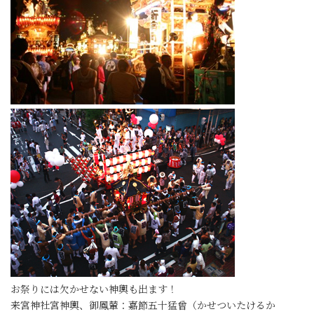
お祭りには欠かせない神輿も出ます！
来宮神社宮神輿、御鳳輦：嘉節五十猛曾（かせついたけるか