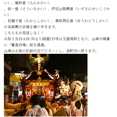
い）、嵐和曾（らんわかい）
、総一曾（そういちかい）、伊豆山勢輿曾（いずさんせいこうか
い）
、若獅子曾（わかじしかい）、勇和同志會（ゆうわどうしかい）
の各御輿が会場を練り歩きます。
こちらもお見逃しなく！
お祭り当日は18:30より国道135号は交通規制となり、山車が順番
に「審査会場」前を通過。
山車はお宮の松前付近でＵターンし、各町内へ戻ります。