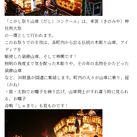
「こがし祭り山車（だし）コンクール」は、来宮（きのみや）神
社例大祭
の一環として行われます。
このお祭りでの主役は、各町内から出る伝統の木彫り山車、アイ
ディアを
駆使した装飾山車、そして神輿です！
照明の角度まで気を配った木彫りや、その年の名物をかたどった
装飾山車
など、30数基が国道に集結します。町内の人々が山車に乗り、鉦
（かね）
・笛・太鼓でお囃子を繰り広げ、山車同士がすれ違う時に見られ
る、お囃子
合戦「しゃぎり」も見ものです！