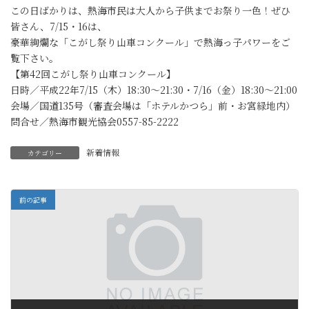
この日ばかりは、熱海市民は大人から子供までお祭り一色！ぜひ
皆さん、7/15・16は、
豪華絢爛な「こがし祭り山車コンクール」で熱海っ子パワーをご
覧下さい。
【第42回こがし祭り山車コンクール】
日時／平成22年7/15（木）18:30～21:30・7/16（金）18:30～21:00
会場／国道135号（審査会場は「ホテルかつら」前・お宮緑地内）
問合せ／熱海市観光協会0557-85-2222
新着情報
カテゴリー
前の記事