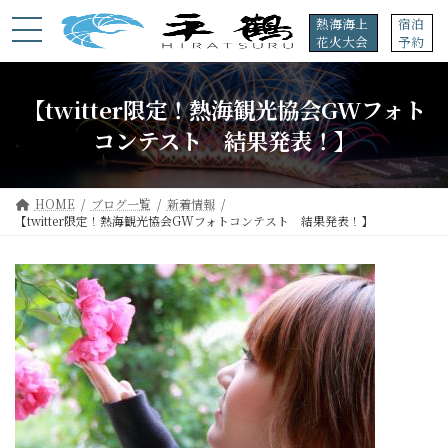
コ
ナ
熱海海上
宿泊
ン
ビ
花火大会
予約
テ
ゲ
ン
ー
ツ
シ
【twitter限定！熱海観光協会GWフォト
へ
ョ
ス
ン
コンテスト 結果発表！】
キ
に
ッ
移
プ
動
HOME
ブログ一覧
新着情報
【twitter限定！熱海観光協会GWフォトコンテスト 結果発表！】