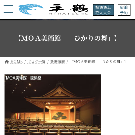
コ
ナ
熱海海上
宿泊
ン
ビ
花火大会
予約
テ
ゲ
ン
ー
ツ
シ
へ
ョ
【ＭＯＡ美術館 「ひかりの舞」】
ス
ン
キ
に
ッ
移
プ
動
HOME
ブログ一覧
新着情報
【ＭＯＡ美術館 「ひかりの舞」】