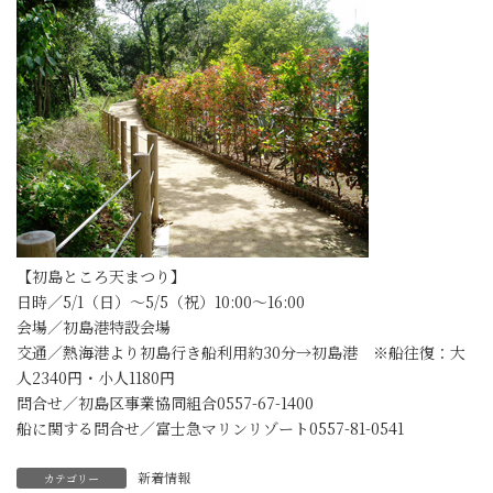
【初島ところ天まつり】
日時／5/1（日）～5/5（祝）10:00～16:00
会場／初島港特設会場
交通／熱海港より初島行き船利用約30分→初島港 ※船往復：大
人2340円・小人1180円
問合せ／初島区事業協同組合0557-67-1400
船に関する問合せ／富士急マリンリゾート0557-81-0541
新着情報
カテゴリー