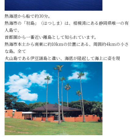
熱海港から船で約30分。
熱海市の「初島」（はつしま）は、相模湾にある静岡県唯一の有
人島で、
首都圏から一番近い離島として知られています。
熱海市本土から南東に約10kmの位置にある、周囲約4kmの小さ
な島。全て
火山島である伊豆諸島と違い、海底が隆起して海上に姿を現