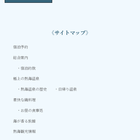
《サイトマップ》
宿泊予約
総合案内
宿泊約款
極上の熱海温泉
熱海温泉の歴史
日帰り温泉
豪快な磯料理
お昼の食事処
海が香る旅館
熱海観光情報