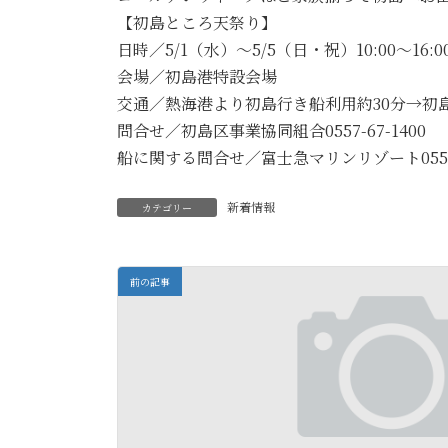
【初島ところ天祭り】
日時／5/1（水）～5/5（日・祝）10:00～16:0
会場／初島港特設会場
交通／熱海港より初島行き船利用約30分→初島港
問合せ／初島区事業協同組合0557-67-1400
船に関する問合せ／富士急マリンリゾート0557-8
新着情報
カテゴリー
前の記事