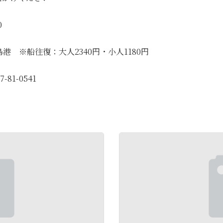
0
 ※船往復：大人2340円・小人1180円
1-0541