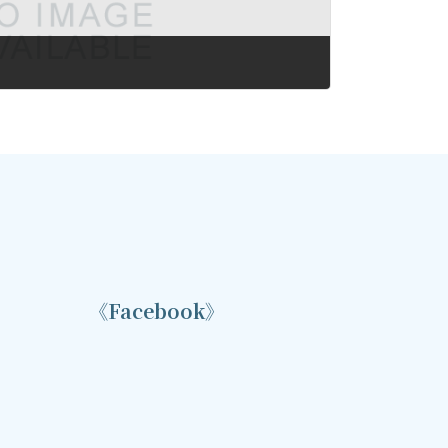
】
《Facebook》