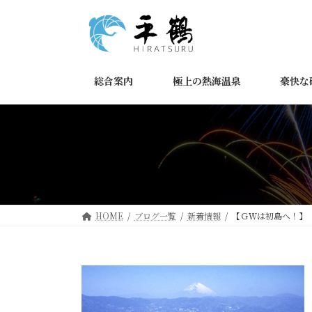
コ
ナ
ン
ビ
テ
ゲ
ン
ー
ツ
シ
総合案内
極上の熱海温泉
豪快な
へ
ョ
ス
ン
キ
に
ッ
移
プ
動
HOME
ブログ一覧
新着情報
【ＧＷは初島へ！】