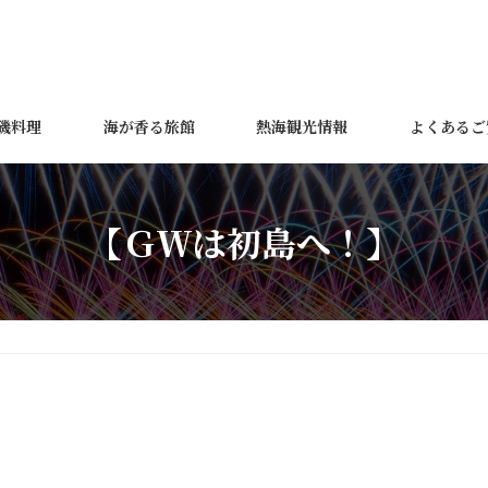
磯料理
海が香る旅館
熱海観光情報
よくあるご
【ＧＷは初島へ！】