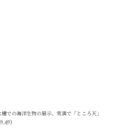
水槽での海洋生物の展示、実演で「ところ天」
_@)
♪