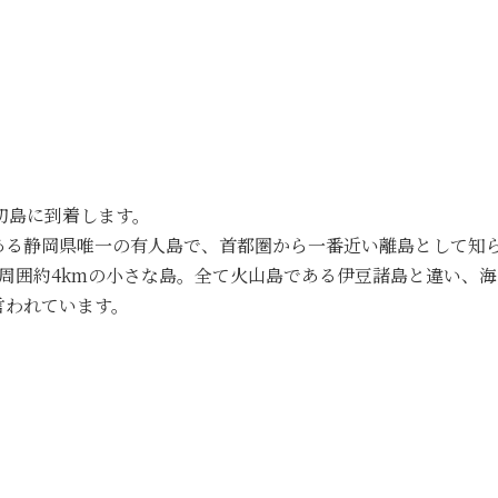
初島に到着します。
ある静岡県唯一の有人島で、首都圏から一番近い離島として知
、周囲約4kmの小さな島。全て火山島である伊豆諸島と違い、
言われています。