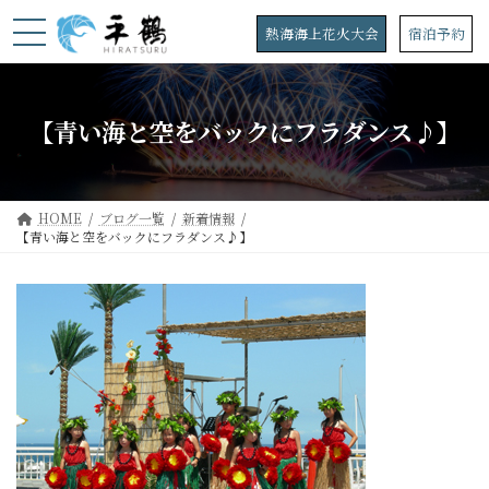
コ
ナ
ン
ビ
熱海海上花火大会
宿泊予約
テ
ゲ
ン
ー
ツ
シ
へ
ョ
【青い海と空をバックにフラダンス♪】
ス
ン
キ
に
ッ
移
プ
動
HOME
ブログ一覧
新着情報
【青い海と空をバックにフラダンス♪】