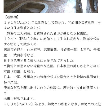
【起雲閣】
１９１９(大正８）年に別荘として築かれ、非公開の岩崎別荘、今
はなき住友別荘とならび、
「熱海の三大別荘」と賞賛された名邸が基となる起雲閣。
１９４７（昭和２２年）に旅館として生まれ変わり、熱海を代表
する宿として数多くの
宿泊客を迎え、山本有三、志賀直哉、谷崎潤一郎、太宰治、舟橋
聖一、武田泰淳など、
日本を代表する文豪たちにも愛されてきました｡
市街地とは思えない緑豊かな庭園。日本家屋の美しさをとどめる
本館（和館）と離れ。
日本、中国、欧州などの装飾や様式を融合させた独特の雰囲気を
持つ洋館。
優美な気品を醸し出すこれらの施設は、歴史的・文化的遺産とし
て
未来に継承されます。
２０００(平成１２）年より、熱海市の所有となり、熱海市の文化