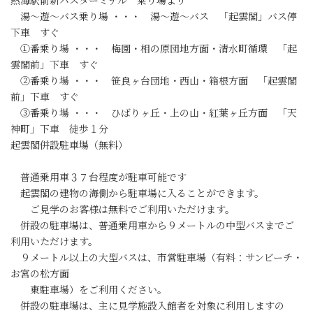
熱海駅前新バスターミナル 乗り場より
湯～遊～バス乗り場 ・・・ 湯～遊～バス 「起雲閣」バス停
下車 すぐ
①番乗り場 ・・・ 梅園・相の原団地方面・清水町循環 「起
雲閣前」下車 すぐ
②番乗り場 ・・・ 笹良ヶ台団地・西山・箱根方面 「起雲閣
前」下車 すぐ
③番乗り場 ・・・ ひばりヶ丘・上の山・紅葉ヶ丘方面 「天
神町」下車 徒歩１分
起雲閣併設駐車場（無料）
普通乗用車３７台程度が駐車可能です
起雲閣の建物の海側から駐車場に入ることができます。
ご見学のお客様は無料でご利用いただけます。
併設の駐車場は、普通乗用車から９メートルの中型バスまでご
利用いただけます。
９メートル以上の大型バスは、市営駐車場（有料：サンビーチ・
お宮の松方面
東駐車場）をご利用ください。
併設の駐車場は、主に見学施設入館者を対象に利用しますの