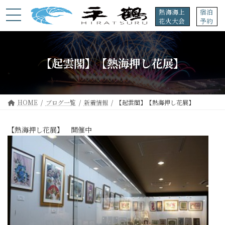
コ
ナ
熱海海上
宿泊
ン
ビ
花火大会
予約
テ
ゲ
ン
ー
ツ
シ
へ
ョ
【起雲閣】【熱海押し花展】
ス
ン
キ
に
ッ
移
プ
動
HOME
ブログ一覧
新着情報
【起雲閣】【熱海押し花展】
【熱海押し花展】 開催中