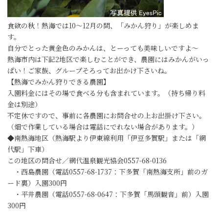
食欲の秋！熱海では10～12月の間、「みかん狩り」が楽しめま
す。
自分でとった黄金色のみかんは、とーっても美味しいですよ～
熱海市内は下記2地区で楽しむことができ、農園にはみかんがいっ
ぱい！ご家族、グループそろってお出かけ下さいね。
【熱海でみかん狩りできる農園】
入園料金にはその場で食べる分も含まれています。（持ち帰り料
金は別途）
不定休ですので、事前に各農園にお問合せの上お出掛け下さい。
（畑で作業している場合は電話にでれない場合があります。）
◆南熱海地区（熱海駅より伊東線利用「伊豆多賀駅」または「網
代駅」下車）
この地区の問合せ／網代温泉観光協会0557-68-0136
・西島農園（電話0557-68-1737：下多賀「南熱海支所」前のガ
ード裏）入園300円
・平井農園（電話0557-68-0647：下多賀「馬頭観音」前）入園
300円