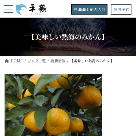
コ
ナ
ン
ビ
熱海海上花火大会
宿泊予約
テ
ゲ
ン
ー
ツ
シ
へ
ョ
【美味しい熱海のみかん】
ス
ン
キ
に
ッ
移
プ
動
HOME
ブログ一覧
新着情報
【美味しい熱海のみかん】