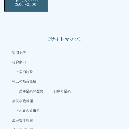
0557-67-2221
（8:00〜21:00）
《サイトマップ》
宿泊予約
総合案内
宿泊約款
極上の熱海温泉
熱海温泉の歴史
日帰り温泉
豪快な磯料理
お昼の食事処
海が香る旅館