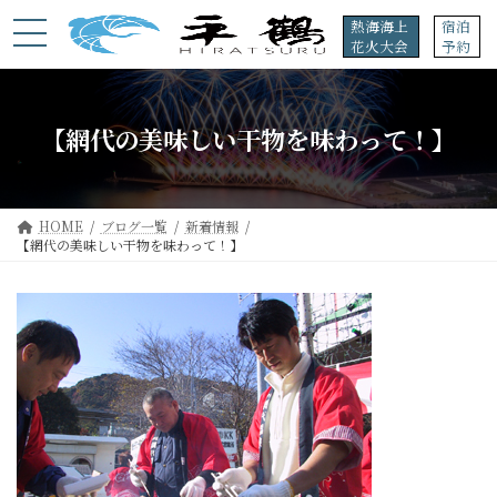
コ
ナ
熱海海上
宿泊
ン
ビ
花火大会
予約
テ
ゲ
ン
ー
ツ
シ
へ
ョ
【網代の美味しい干物を味わって！】
ス
ン
キ
に
ッ
移
プ
動
HOME
ブログ一覧
新着情報
【網代の美味しい干物を味わって！】