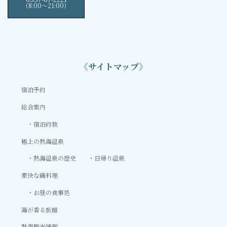
（8:00〜21:00）
《サイトマップ》
宿泊予約
総合案内
宿泊約款
極上の熱海温泉
熱海温泉の歴史
日帰り温泉
豪快な磯料理
お昼の食事処
海が香る旅館
熱海観光情報