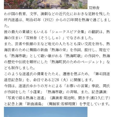
双柿舎
わが国の教育、文学、演劇などの近代化におおきな足跡を残した
坪内逍遙は、明治45年（1912）からの23年間を熱海で過ごしまし
た。
彼の最大の業績ともいえる「シェークスピア全集」の翻訳は、熱
海の住まい「双柿舎（そうししゃ）」でなされました。
また、芸者や旅館の主など地元の人たちとも深い交流を持ち、熱
海芸者のために舞踏の新曲「熱海の栄」を作詞、振付し、現在で
も「熱海市歌」として歌い継がれる「熱海町歌」の作詞や、熱海
の歴史や伝統を題材にした「熱海町民のためのページェント」な
ども制作しました。
このような逍遙氏の偉業をたたえ、遺徳を偲ぶため、「第41回逍
遥忌記念祭」を、命日である2/28（火）に開催します。
今回は、逍遥氏ゆかりの方々による「お慕いの言葉」奉読、同氏
が作詞をした「小蓬莱」「熱海市歌」の斉唱、また、記念講演:
「写真で綴る熱海と逍遙」（講演者:菊池明、聞き手:濱口久仁子）
と記念上演:「新曲浦島」（舞踊家:若柳翔寶）を予定しています。