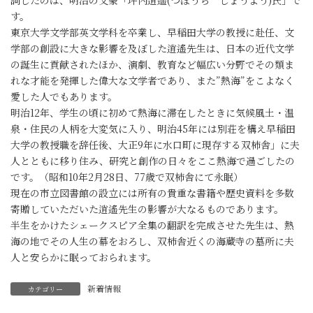
す。
東京大学文学部英文学科を卒業し、早稲田大学の教授に赴任、文
学部の創設に大きな影響を及ぼした逍遙先生は、日本の近代文学
の誕生に貢献されたほか、演劇、教育など幅広い分野でその類ま
れな才能を発揮した偉大な文学者であり、また”熱海”をこよなく
愛した人でもあります。
明治12年、学生の頃に初めて熱海に滞在したときに気候風土・温
泉・住民の人柄を大変気に入り、明治45年には別荘を構え早稲田
大学の教授職を辞任後、大正9年に水口町に現存する双柿舎」に夫
人とともに移り住み、研究と創作の日々をここ熱海で過ごしたの
です。（昭和10年2月28日、77歳で双柿舎にて永眠）
現在の市立図書館の設立には所有の貴重な書籍や歴史資料を多数
寄贈していただいた逍遙先生の影響が大なるものであります。
半生をかけたシェークスピア全集の翻訳を完成させた先生は、熱
海の地でその人生の幕をおろし、双柿舎近くの海蔵寺の墓所に夫
人と安らかに眠っておられます。
新着情報
カテゴリー