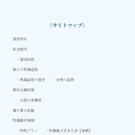
《サイトマップ》
宿泊予約
総合案内
宿泊約款
極上の熱海温泉
熱海温泉の歴史
日帰り温泉
豪快な磯料理
お昼の食事処
海が香る旅館
熱海観光情報
特別プラン
熱海海上花火大会【速報】