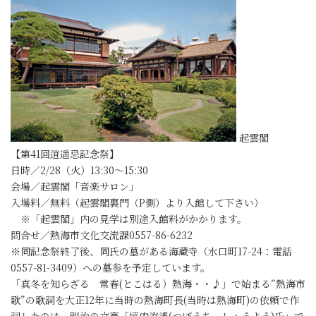
起雲閣
【第41回逍遥忌記念祭】
日時／2/28（火）13:30～15:30
会場／起雲閣「音楽サロン」
入場料／無料（起雲閣裏門（P側）より入館して下さい）
※「起雲閣」内の見学は別途入館料がかかります。
問合せ／熱海市文化交流課0557-86-6232
※同記念祭終了後、同氏の墓がある海蔵寺（水口町17-24：電話
0557-81-3409）への墓参を予定しています。
「真冬を知らざる 常春(とこはる）熱海・・♪」で始まる”熱海市
歌”の歌詞を大正12年に当時の熱海町長(当時は熱海町)の依頼で作
詞したのは、明治の文豪「坪内逍遙(つぼうち しょうよう)氏」で