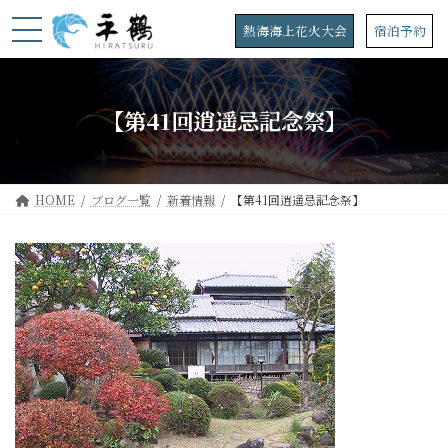
コ
ナ
ン
ビ
熱海海上花火大会
宿泊予約
テ
ゲ
ン
ー
ツ
シ
へ
ョ
【第41回逍遥忌記念祭】
ス
ン
キ
に
ッ
移
プ
動
HOME
ブログ一覧
新着情報
【第41回逍遥忌記念祭】