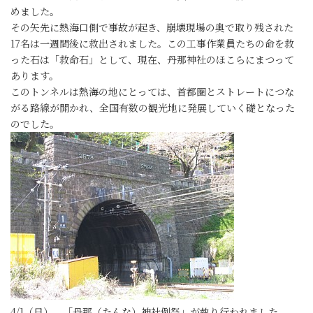
めました。
その矢先に熱海口側で事故が起き、崩壊現場の奥で取り残された
17名は一週間後に救出されました。この工事作業員たちの命を救
った石は「救命石」として、現在、丹那神社のほこらにまつって
あります。
このトンネルは熱海の地にとっては、首都圏とストレートにつな
がる路線が開かれ、全国有数の観光地に発展していく礎となった
のでした。
4/1（日）、「丹那（たんな）神社例祭」が執り行われました。