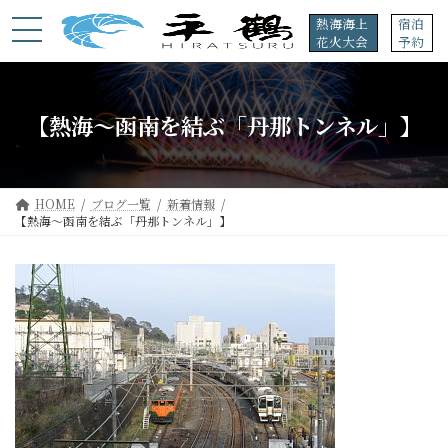
コ
ナ
熱海海上
宿泊
ン
ビ
花火大会
予約
テ
ゲ
ン
ー
ツ
シ
へ
ョ
【熱海～函南を結ぶ「丹那トンネル」】
ス
ン
キ
に
ッ
移
プ
動
HOME
ブログ一覧
新着情報
【熱海～函南を結ぶ「丹那トンネル」】