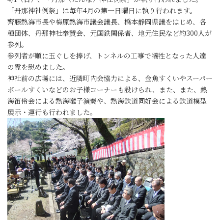
「丹那神社例祭」は毎年4月の第一日曜日に執り行われます。
齊藤熱海市長や梅原熱海市議会議長、橋本静岡県議をはじめ、各
種団体、丹那神社奉賛会、元国鉄関係者、地元住民など約300人が
参列。
参列者が順に玉ぐしを捧げ、トンネルの工事で犠牲となった人達
の霊を慰めました。
神社前の広場には、近隣町内会協力による、金魚すくいやスーパー
ボールすくいなどのお子様コーナーも設けられ、また、また、熱
海笛伶会による熱海囃子演奏や、熱海鉄道同好会による鉄道模型
展示・運行も行われました。