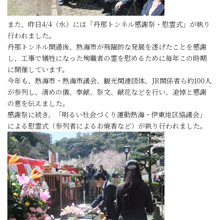
また、昨日4/4（水）には「丹那トンネル感謝祭・慰霊式」が執り
行われました。
丹那トンネル開通後、熱海市が飛躍的な発展を遂げたことを感謝
し、工事で犠牲になった殉職者の霊を慰めるために毎年この時期
に開催しています。
今年も、熱海市・熱海市議会、観光関連団体、JR関係者ら約100人
が参列し、清めの儀、奉献、祭文、献花などを行い、追悼と感謝
の意を伝えました。
感謝祭に続き、「明るい社会づくり運動熱海・伊東地区協議会」
による慰霊式（参列者によるお焼香など）が執り行われました。