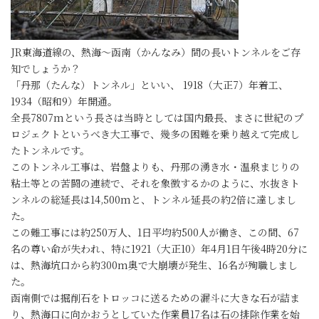
JR東海道線の、熱海～函南（かんなみ）間の長いトンネルをご存
知でしょうか？
「丹那（たんな）トンネル」といい、 1918（大正7）年着工、
1934（昭和9）年開通。
全長7807mという長さは当時としては国内最長、まさに世紀のプ
ロジェクトというべき大工事で、幾多の困難を乗り越えて完成し
たトンネルです。
このトンネル工事は、岩盤よりも、丹那の湧き水・温泉まじりの
粘土等との苦闘の連続で、それを象徴するかのように、水抜きト
ンネルの総延長は14,500mと、トンネル延長の約2倍に達しまし
た。
この難工事には約250万人、1日平均約500人が働き、この間、67
名の尊い命が失われ、特に1921（大正10）年4月1日午後4時20分に
は、熱海坑口から約300m奥で大崩壊が発生、16名が殉職しまし
た。
函南側では掘削石をトロッコに送るための漏斗に大きな石が詰ま
り、熱海口に向かおうとしていた作業員17名は石の排除作業を始