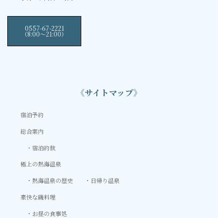
0557-67-2221
（8:00〜21:00）
《サイトマップ》
宿泊予約
総合案内
宿泊約款
極上の熱海温泉
熱海温泉の歴史
日帰り温泉
豪快な磯料理
お昼の食事処