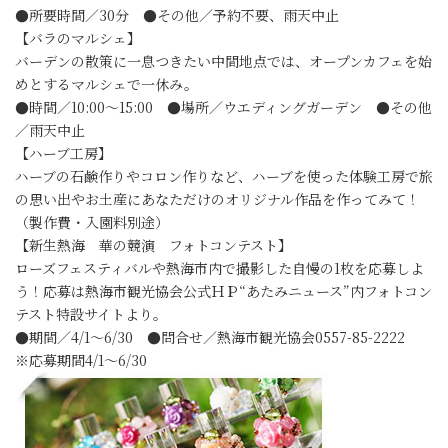
●所要時間／30分 ●その他／予約不要、雨天中止
【バラのマルシェ】
バーデンの散策に一息つきたい中間地点では、オープンカフェを始
めとするマルシェで一休み。
●時間／10:00～15:00 ●場所／ウエディングガーデン ●その他
／雨天中止
【ハーブ工房】
ハーブの石鹸作りやコロン作りなど、ハーブを使った体験工房で旅
の思い出やお土産にあなただけのオリジナル作品を作ってみて！
（製作費・入園料別途）
【新生熱海 華の競演 フォトコンテスト】
ローズフェスティバルや熱海市内で撮影した自慢の1枚を応募しよ
う！応募は熱海市観光協会公式ＨＰ“あたみニュース”内フォトコン
テスト特設サイトより。
●期間／4/1～6/30 ●問合せ／熱海市観光協会0557-85-2222
※応募期間4/1～6/30