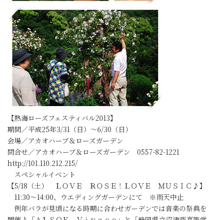
【熱海ローズフェスティバル2013】
期間／平成25年3/31（日）～6/30（日）
会場／アカオハーブ＆ローズガーデン
問合せ／アカオハーブ＆ローズガーデン 0557-82-1221
http://101.110.212.215/
スペシャルイベント
【5/18（土） ＬＯＶＥ ＲＯＳＥ！ＬＯＶＥ ＭＵＳＩＣ♪】
11:30～14:00、ウエディングガーデンにて ※雨天中止
例年バラが見頃になる時期に合わせガーデンでは音楽の祭典を
開催♪「ＡＬＳＯＫ Ｖｉｖａｃｅ」と「静岡県立沼津西高等学