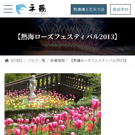
コ
ナ
ン
ビ
熱海海上花火大会
宿泊予約
テ
ゲ
ン
ー
ツ
シ
へ
ョ
【熱海ローズフェスティバル2013】
ス
ン
キ
に
ッ
移
プ
動
HOME
ブログ一覧
新着情報
【熱海ローズフェスティバル2013】