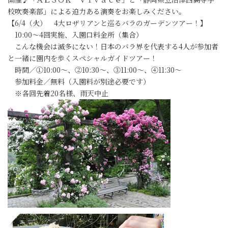
校吹奏楽部」による迫力ある演奏をお楽しみください。
【6/4（火） 4大ロザリアンと巡るバラのガーデンツアー！】
10:00～4回実施、入園口料金所（集合）
こんな機会は滅多にない！日本のバラ界を代表する4人が参加者
と一緒に園内を歩くスペシャルガイドツアー！
時間／①10:00～、②10:30～、③11:00～、④11:30～
参加料金／無料（入園料が別途必要です）
※各回先着20名様、雨天中止