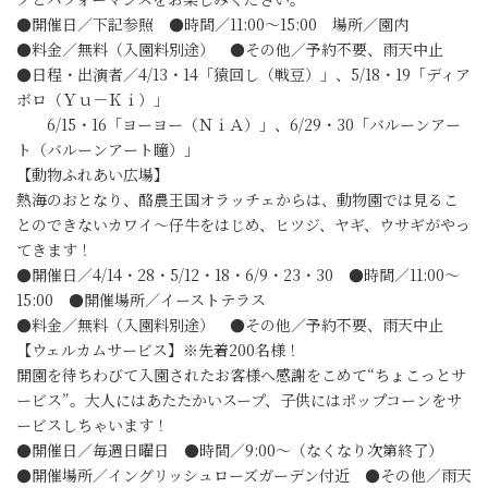
●開催日／下記参照 ●時間／11:00～15:00 場所／園内
●料金／無料（入園料別途） ●その他／予約不要、雨天中止
●日程・出演者／4/13・14「猿回し（戦豆）」、5/18・19「ディア
ボロ（Ｙｕ－Ｋｉ）」
6/15・16「ヨーヨー（ＮｉＡ）」、6/29・30「バルーンアー
ト（バルーンアート瞳）」
【動物ふれあい広場】
熱海のおとなり、酪農王国オラッチェからは、動物園では見るこ
とのできないカワイ～仔牛をはじめ、ヒツジ、ヤギ、ウサギがやっ
てきます！
●開催日／4/14・28・5/12・18・6/9・23・30 ●時間／11:00～
15:00 ●開催場所／イーストテラス
●料金／無料（入園料別途） ●その他／予約不要、雨天中止
【ウェルカムサービス】※先着200名様！
開園を待ちわびて入園されたお客様へ感謝をこめて“ちょこっとサ
ービス”。大人にはあたたかいスープ、子供にはポップコーンをサ
ービスしちゃいます！
●開催日／毎週日曜日 ●時間／9:00～（なくなり次第終了）
●開催場所／イングリッシュローズガーデン付近 ●その他／雨天