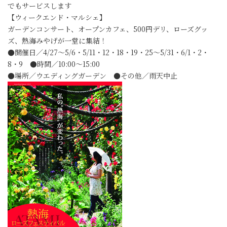
でもサービスします
【ウィークエンド・マルシェ】
ガーデンコンサート、オープンカフェ、500円デリ、ローズグッ
ズ、熱海みやげが一堂に集結！
●開催日／4/27～5/6・5/11・12・18・19・25～5/31・6/1・2・
8・9 ●時間／10:00～15:00
●場所／ウエディングガーデン ●その他／雨天中止