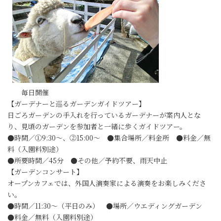
毎日開催
【ガーデナーと巡るガーデンガイドツアー】
日ごろガーデンの手入れを行っているガーデナーが案内人とな
り、見頃のガーデンを参加者と一緒に歩くガイドツアー。
●時間／①9:30～、②15:00～ ●集合場所／料金所 ●料金／無
料（入園料別途）
●所要時間／45分 ●その他／予約不要、雨天中止
【ガーデンコンサート】
オープンカフェでは、外国人演奏家による演奏をお楽しみくださ
い。
●時間／11:30～（平日のみ） ●場所／ウエディングガーデン
●料金／無料（入園料別途）