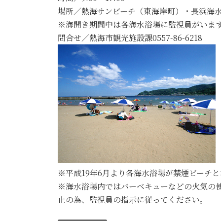
場所／熱海サンビーチ（東海岸町）・長浜海
※海開き期間中は各海水浴場に監視員がいま
問合せ／熱海市観光施設課0557-86-6218
※平成19年6月より各海水浴場が禁煙ビーチ
※海水浴場内ではバーベキューなどの火気の
止の為、監視員の指示に従ってください。