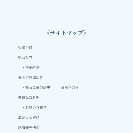
《サイトマップ》
宿泊予約
総合案内
宿泊約款
極上の熱海温泉
熱海温泉の歴史
日帰り温泉
豪快な磯料理
お昼の食事処
海が香る旅館
熱海観光情報