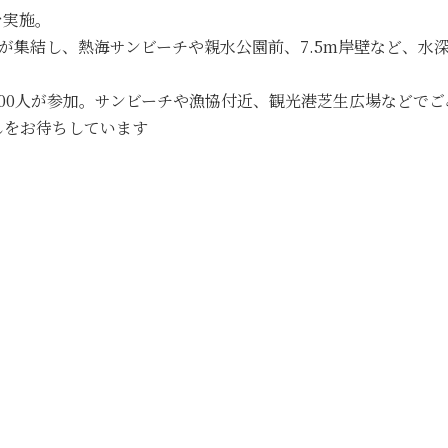
を実施。
ーが集結し、熱海サンビーチや親水公園前、7.5m岸壁など、水
00人が参加。サンビーチや漁協付近、観光港芝生広場などで
しをお待ちしています