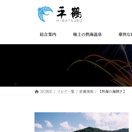
コ
ナ
ン
ビ
テ
ゲ
ン
ー
ツ
シ
総合案内
極上の熱海温泉
豪快な
へ
ョ
ス
ン
キ
に
ッ
移
プ
動
HOME
ブログ一覧
新着情報
【熱海の海開き】