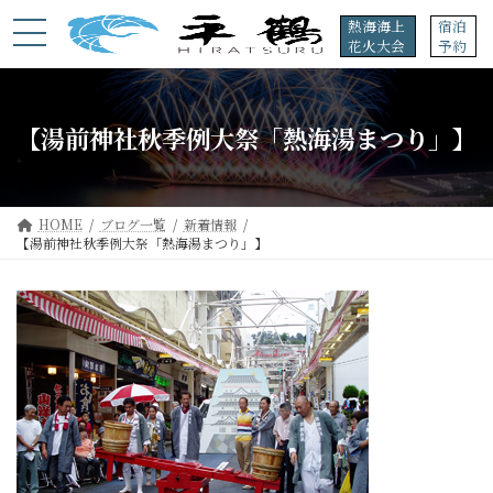
コ
ナ
熱海海上
宿泊
ン
ビ
花火大会
予約
テ
ゲ
ン
ー
ツ
シ
へ
ョ
【湯前神社秋季例大祭「熱海湯まつり」】
ス
ン
キ
に
ッ
移
プ
動
HOME
ブログ一覧
新着情報
【湯前神社秋季例大祭「熱海湯まつり」】