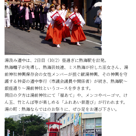
湯汲み道中は、2日目（10/2）昼過ぎに熱海駅を出発。
熱海囃子が先導し、熱海芸妓連、ミス熱海が扮した巫女さん、湯
前神社神輿保存会の女性メンバーが担ぐ献湯神輿、その神輿を守
護する裃姿の道中奉行（市議会議員や関係者）が続き、熱海駅～
銀座通り～湯前神社というコースを歩きます。
同日の夕方は湯前神社にて「福あて」や、メンコやベーゴマ、け
ん玉、竹とんぼ等が楽しめる「ふれあい昔遊び」が行われます。
湯の町：熱海ならではのお祭りに、ぜひ足をお運び下さい。