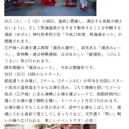
10/1（土）・2（日）の両日、温泉に感謝し、湧出する泉脈が絶え
ないように、そして熱海温泉がますます繁栄することを祈願する
湯前（ゆぜん）神社秋季例大祭「平成23年度 熱海湯まつり」が
開催されます。
江戸城へお湯を運ぶ再現「湯汲み道中」、活気ある「湯汲みレー
ス」、宮神輿・連合神輿渡御、古式ゆかしい「献湯祭」（けんと
うさい）等が行われます。
隔年開催の「湯汲みレース」、今年は開催年です。
初日（10/1）14時からスタート。
銀座通りを会場に、2チーム（1チーム4人）が号令を合図にスター
ト地点の温泉溜まりからお湯を汲み、 2人で湯桶を担いでゴール
地点（江戸城）にある湯樽にお湯を運ぶレースで、制限時間内に
運んだお湯の量で勝敗を競い、トーナメント方式で行われます。
お湯を献上する二人の息があわず、途中でお湯をこぼしたり、湯
桶に入れる直前で落としてしまったりなど、文字通り「熱い」戦
いが繰り広げられる、楽しいイベントです！必見！