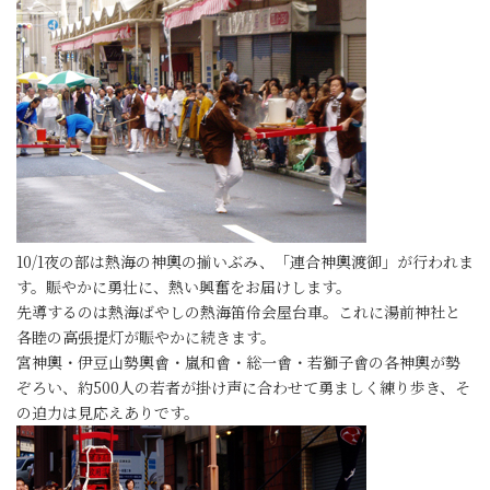
10/1夜の部は熱海の神輿の揃いぶみ、「連合神輿渡御」が行われま
す。賑やかに勇壮に、熱い興奮をお届けします。
先導するのは熱海ばやしの熱海笛伶会屋台車。これに湯前神社と
各睦の高張提灯が賑やかに続きます。
宮神輿・伊豆山勢輿會・嵐和會・総一會・若獅子會の各神輿が勢
ぞろい、約500人の若者が掛け声に合わせて勇ましく練り歩き、そ
の迫力は見応えありです。