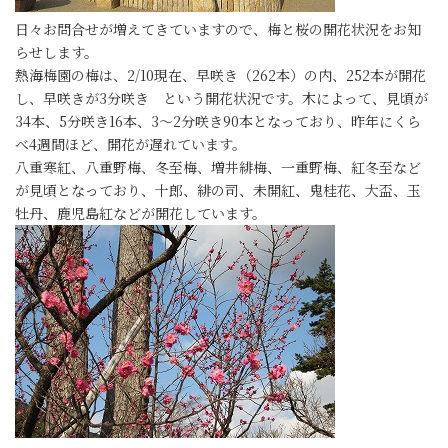
日々お問合せが増えてきていますので、梅と桜の開花状況をお知
らせします。
熱海梅園の梅は、2/10現在、早咲き（262本）の内、252本が開花
し、早咲きが3分咲き という開花状況です。木によって、見頃が
34本、5分咲き16本、3～2分咲き90本となっており、昨年にくら
べ4週間ほど、開花が遅れています。
八重寒紅、八重野梅、冬至梅、増井緋梅、一重野梅、紅冬至など
が見頃となっており、十郎、緋の司、未開紅、鬼桂花、大盃、玉
牡丹、鹿児島紅などが開花しています。