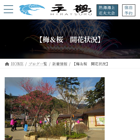
コ
ナ
熱海海上
宿泊
ン
ビ
花火大会
予約
テ
ゲ
ン
ー
ツ
シ
へ
ョ
【梅＆桜 開花状況】
ス
ン
キ
に
ッ
移
プ
動
HOME
ブログ一覧
新着情報
【梅＆桜 開花状況】