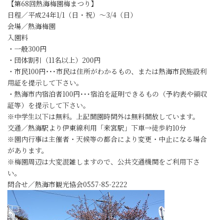
【第68回熱海梅園梅まつり】
日程／平成24年1/1（日・祝）～3/4（日）
会場／熱海梅園
入園料
・一般300円
・団体割引（11名以上）200円
・市民100円･･･市民は住所がわかるもの、または熱海市民施設利
用証を提示して下さい。
・熱海市内宿泊者100円･･･宿泊を証明できるもの（予約表や領収
証等）を提示して下さい。
※中学生以下は無料。上記開園時間外は無料開放しています。
交通／熱海駅より伊東線利用「来宮駅」下車→徒歩約10分
※園内行事は主催者・天候等の都合により変更・中止になる場合
があります。
※梅園周辺は大変混雑しますので、公共交通機関をご利用下さ
い。
問合せ／熱海市観光協会0557-85-2222