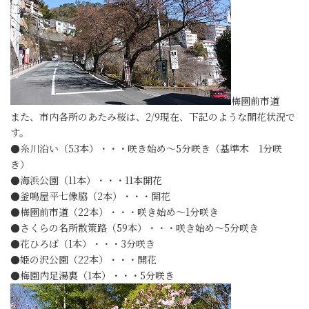
梅園前市道
また、市内各所のあたみ桜は、2/9現在、下記のような開花状況で
す。
●糸川沿い（53本）・・・咲き始め～5分咲き（基準木 1分咲
き）
●海浜公園（11本）・・・11本開花
●釜鳴屋平七像脇（2本）・・・開花
●梅園前市道（22本）・・・咲き始め～1分咲き
●さくらの名所散策路（59本）・・・咲き始め～5分咲き
●花ひろば（1本）・・・3分咲き
●姫の沢公園（22本）・・・開花
●梅園内足湯裏（1本）・・・5分咲き