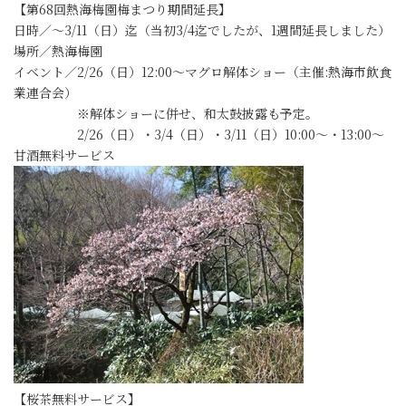
【第68回熱海梅園梅まつり期間延長】
日時／～3/11（日）迄（当初3/4迄でしたが、1週間延長しました）
場所／熱海梅園
イベント／2/26（日）12:00～マグロ解体ショー（主催:熱海市飲食
業連合会）
※解体ショーに併せ、和太鼓披露も予定。
2/26（日）・3/4（日）・3/11（日）10:00～・13:00～
甘酒無料サービス
【桜茶無料サービス】