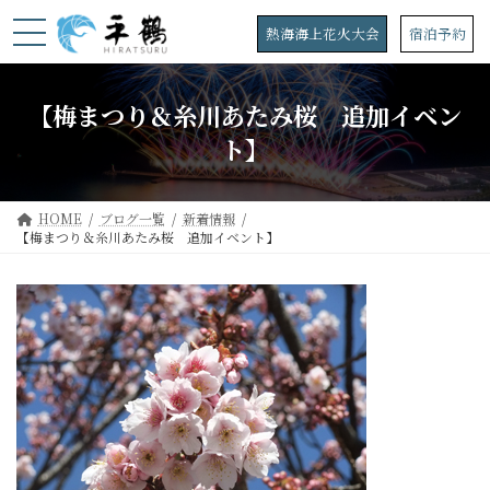
コ
ナ
ン
ビ
熱海海上花火大会
宿泊予約
テ
ゲ
ン
ー
ツ
シ
【梅まつり＆糸川あたみ桜 追加イベン
へ
ョ
ス
ン
ト】
キ
に
ッ
移
プ
動
HOME
ブログ一覧
新着情報
【梅まつり＆糸川あたみ桜 追加イベント】