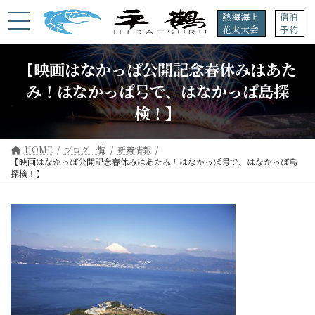
コ
ナ
熱海海上
宿泊
ン
ビ
花火大会
予約
テ
ゲ
ン
ー
ツ
シ
【映画はなかっぱ公開記念春休みはあた
へ
ョ
み！はなかっぱ号で、はなかっぱ島探
ス
ン
キ
に
検！】
ッ
移
プ
動
HOME
ブログ一覧
新着情報
【映画はなかっぱ公開記念春休みはあたみ！はなかっぱ号で、はなかっぱ島
探検！】