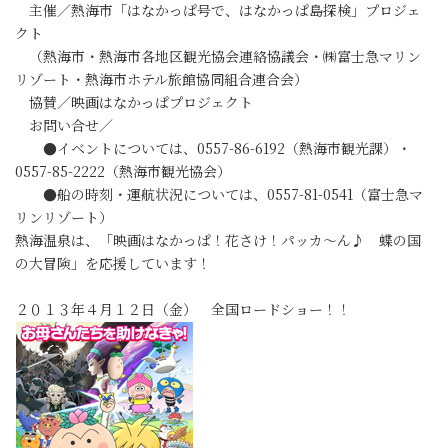
主催／熱海市「はなかっぱ号で、はなかっぱ島探検」プロジェ
クト
（熱海市・熱海市各地区観光協会連絡協議会・㈱富士急マリン
リゾート・熱海市ホテル旅館協同組合連合会）
協賛／映画はなかっぱプロジェクト
お問い合せ／
●イベントについては、0557-86-6192（熱海市観光課）・
0557-85-2222（熱海市観光協会）
●船の時刻・運航状況については、0557-81-0541（富士急マ
リンリゾート）
熱海温泉は、「映画はなかっぱ！花さけ！パッカ～ん♪ 蝶の国
の大冒険」を応援しています！
２０１３年４月１２日（金） 全国ロードショー！！