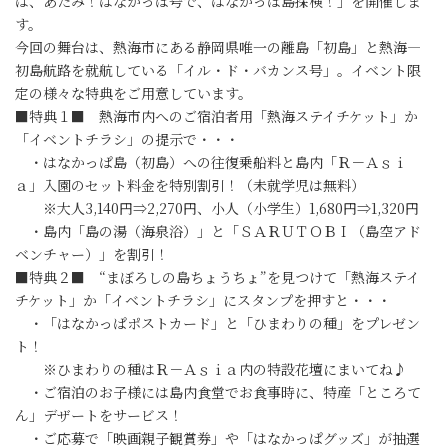
は、あたみ！はなかっぱ号で、はなかっぱ島探検！」を開催しま
す。
今回の舞台は、熱海市にある静岡県唯一の離島「初島」と熱海―
初島航路を就航している「イル・ド・バカンス号」。イベント限
定の様々な特典をご用意しています。
■特典１■ 熱海市内へのご宿泊者用「熱海ステイチケット」か
「イベントチラシ」の提示で・・・
・はなかっぱ島（初島）への往復乗船料と島内「Ｒ－Ａｓｉ
ａ」入園のセット料金を特別割引！（未就学児は無料）
※大人3,140円⇒2,270円、小人（小学生）1,680円⇒1,320円
・島内「島の湯（海泉浴）」と「ＳＡＲＵＴＯＢＩ（島空アド
ベンチャー）」を割引！
■特典２■ “まぼろしの島ちょうちょ”を見つけて「熱海ステイ
チケット」か「イベントチラシ」にスタンプを押すと・・・
・「はなかっぱポストカード」と「ひまわりの種」をプレゼン
ト！
※ひまわりの種はＲ－Ａｓｉａ内の特設花壇にまいてね♪
・ご宿泊のお子様には島内食堂でお食事時に、特産「ところて
ん」デザートをサービス！
・ご応募で「映画親子観賞券」や「はなかっぱグッズ」が抽選