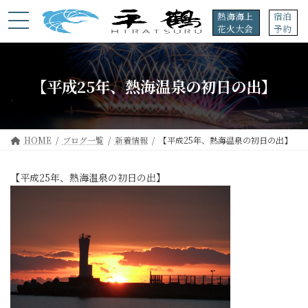
コ
ナ
熱海海上
宿泊
ン
ビ
花火大会
予約
テ
ゲ
ン
ー
ツ
シ
へ
ョ
【平成25年、熱海温泉の初日の出】
ス
ン
キ
に
ッ
移
プ
動
HOME
ブログ一覧
新着情報
【平成25年、熱海温泉の初日の出】
【平成25年、熱海温泉の初日の出】