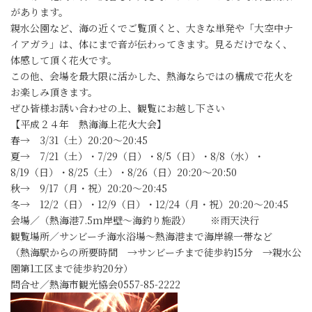
があります。
親水公園など、海の近くでご覧頂くと、大きな単発や「大空中ナ
イアガラ」は、体にまで音が伝わってきます。見るだけでなく、
体感して頂く花火です。
この他、会場を最大限に活かした、熱海ならではの構成で花火を
お楽しみ頂きます。
ぜひ皆様お誘い合わせの上、観覧にお越し下さい
【平成２４年 熱海海上花火大会】
春→ 3/31（土）20:20～20:45
夏→ 7/21（土）・7/29（日）・8/5（日）・8/8（水）・
8/19（日）・8/25（土）・8/26（日）20:20～20:50
秋→ 9/17（月・祝）20:20～20:45
冬→ 12/2（日）・12/9（日）・12/24（月・祝）20:20～20:45
会場／（熱海港7.5m岸壁～海釣り施設） ※雨天決行
観覧場所／サンビーチ海水浴場～熱海港まで海岸線一帯など
（熱海駅からの所要時間 →サンビーチまで徒歩約15分 →親水公
園第1工区まで徒歩約20分）
問合せ／熱海市観光協会0557-85-2222