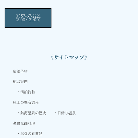
0557-67-2221
（8:00〜21:00）
《サイトマップ》
宿泊予約
総合案内
宿泊約款
極上の熱海温泉
熱海温泉の歴史
日帰り温泉
豪快な磯料理
お昼の食事処