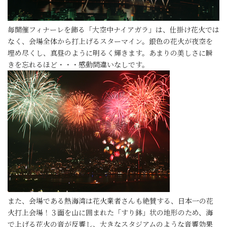
毎開催フィナーレを飾る「大空中ナイアガラ」は、仕掛け花火では
なく、会場全体から打上げるスターマイン。銀色の花火が夜空を
埋め尽くし、真昼のように明るく輝きます。あまりの美しさに瞬
きを忘れるほど・・・感動間違いなしです。
また、会場である熱海湾は花火業者さんも絶賛する、日本一の花
火打上会場！３面を山に囲まれた「すり鉢」状の地形のため、海
で上げる花火の音が反響し、大きなスタジアムのような音響効果