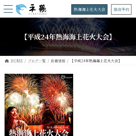
コ
ナ
ン
ビ
熱海海上花火大会
宿泊予約
テ
ゲ
ン
ー
ツ
シ
へ
ョ
【平成24年熱海海上花火大会】
ス
ン
キ
に
ッ
移
プ
動
HOME
ブログ一覧
新着情報
【平成24年熱海海上花火大会】