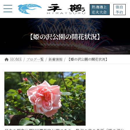
コ
ナ
熱海海上
宿泊
ン
ビ
花火大会
予約
テ
ゲ
ン
ー
ツ
シ
へ
ョ
【姫の沢公園の開花状況】
ス
ン
キ
に
ッ
移
プ
動
HOME
ブログ一覧
新着情報
【姫の沢公園の開花状況】