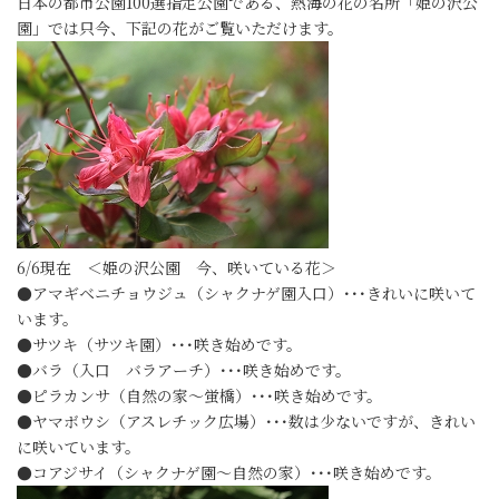
日本の都市公園100選指定公園である、熱海の花の名所「姫の沢公
園」では只今、下記の花がご覧いただけます。
6/6現在 ＜姫の沢公園 今、咲いている花＞
●アマギベニチョウジュ（シャクナゲ園入口）･･･きれいに咲いて
います。
●サツキ（サツキ園）･･･咲き始めです。
●バラ（入口 バラアーチ）･･･咲き始めです。
●ピラカンサ（自然の家～蛍橋）･･･咲き始めです。
●ヤマボウシ（アスレチック広場）･･･数は少ないですが、きれい
に咲いています。
●コアジサイ（シャクナゲ園～自然の家）･･･咲き始めです。