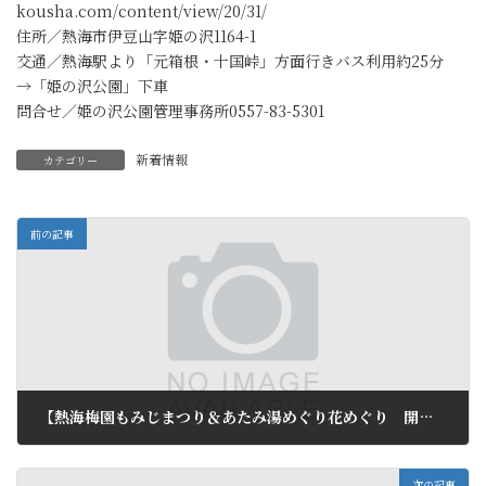
kousha.com/content/view/20/31/
住所／熱海市伊豆山字姫の沢1164-1
交通／熱海駅より「元箱根・十国峠」方面行きバス利用約25分
→「姫の沢公園」下車
問合せ／姫の沢公園管理事務所0557-83-5301
新着情報
カテゴリー
前の記事
【熱海梅園もみじまつり＆あたみ湯めぐり花めぐり 開幕！】
2012年11月19日
次の記事