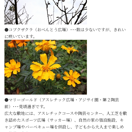
●コブクザクラ（おべんとう広場）･･･数は少ないですが、きれい
に咲いています。
●マリーゴールド（アスレチック広場・アジサイ園・第２陶芸
前）･･･見頃過ぎです。
広大な敷地には、アスレチックコースや陶芸センター、人工芝を敷
き詰めたスポーツ広場（サッカー場）、自然の家の宿泊施設、キ
ャンプ場やバーベキュー場を併設し、子どもから大人まで楽しめ