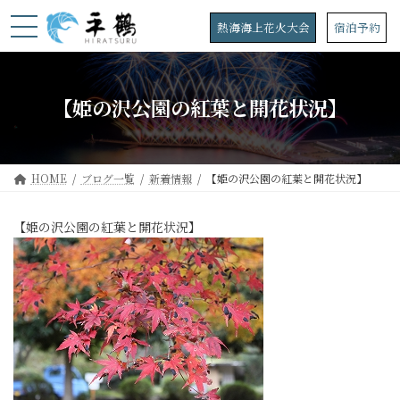
コ
ナ
ン
ビ
熱海海上花火大会
宿泊予約
テ
ゲ
ン
ー
ツ
シ
へ
ョ
【姫の沢公園の紅葉と開花状況】
ス
ン
キ
に
ッ
移
プ
動
HOME
ブログ一覧
新着情報
【姫の沢公園の紅葉と開花状況】
【姫の沢公園の紅葉と開花状況】