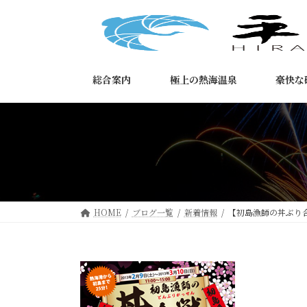
コ
ナ
ン
ビ
テ
ゲ
ン
ー
ツ
シ
総合案内
極上の熱海温泉
豪快な
へ
ョ
ス
ン
キ
に
ッ
移
プ
動
HOME
ブログ一覧
新着情報
【初島漁師の丼ぶり