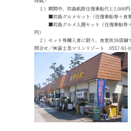
特典／
１）期間中、初島航路往復乗船代と1,000
■初島グルメセット（往復乗船券＋食事券1,00
■初島グルメ入園セット（往復乗船券＋食事券1,
円）
２）セット券購入者に限り、食堂街18店舗
問合せ／㈱富士急マリンリゾート 0557-81-05