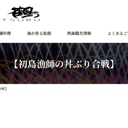
磯料理
海が香る旅館
熱海観光情報
よくあるご
【初島漁師の丼ぶり合戦】
合戦】