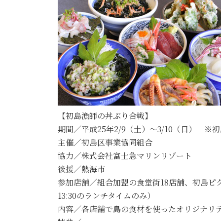
【初島漁師の丼ぶり合戦】
期間／平成25年2/9（土）～3/10（日） ※初島
主催／初島区事業協同組合
協力／株式会社富士急マリンリゾート
後援／熱海市
参加店舗／組合加盟の食堂街18店舗、初島ピ
13:30のランチタイムのみ）
内容／各店舗で島の食材を使ったオリジナリティー