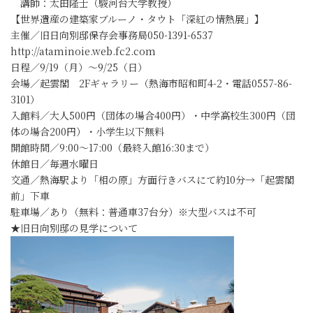
講師：太田隆士（駿河台大学教授）
【世界遺産の建築家ブルーノ・タウト「深紅の情熱展」】
主催／旧日向別邸保存会事務局050-1391-6537
http://ataminoie.web.fc2.com
日程／9/19（月）～9/25（日）
会場／起雲閣 2Fギャラリー（熱海市昭和町4-2・電話0557-86-
3101）
入館料／大人500円（団体の場合400円）・中学高校生300円（団
体の場合200円）・小学生以下無料
開館時間／9:00～17:00（最終入館16:30まで）
休館日／毎週水曜日
交通／熱海駅より「相の原」方面行きバスにて約10分→「起雲閣
前」下車
駐車場／あり（無料：普通車37台分）※大型バスは不可
★旧日向別邸の見学について