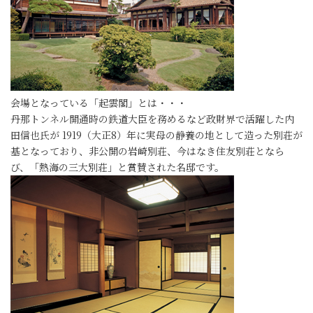
会場となっている「起雲閣」とは・・・
丹那トンネル開通時の鉄道大臣を務めるなど政財界で活躍した内
田信也氏が 1919（大正8）年に実母の静養の地として造った別荘が
基となっており、非公開の岩崎別荘、今はなき住友別荘となら
び、「熱海の三大別荘」と賞賛された名邸です。