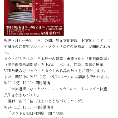
9/19（月）～9/25（日）の間、観光文化施設「起雲閣」にて、世
界遺産の建築家ブルーノ・タウト「深紅の情熱展」が開催されま
す。
タウトが手掛けた、日本唯一の建築・重要文化財「旧日向別邸」
（旧日向家熱海別邸）を中心に、パネル、図書、家具の展示、
VTR放映などでタウトとタウトの作品の数々をご紹介します。
また、期間中の9/23（祝）・9/24（土）には講演も行われます。
9/23（祝）13:30～同時講演Ⅰ
「世界遺産になったブルーノ・タウトのジードルングと快適・
長生きなまちづくり」
講師：山下千佳（住まいとまちづくりコープ）
9/24（土）13:30～同時講演Ⅱ
「タウトと旧日向別邸 四つの謎」