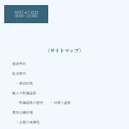
0557-67-2221
（8:00〜21:00）
《サイトマップ》
宿泊予約
総合案内
宿泊約款
極上の熱海温泉
熱海温泉の歴史
日帰り温泉
豪快な磯料理
お昼の食事処