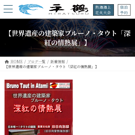
コ
ナ
熱海海上
宿泊
ン
ビ
花火大会
予約
テ
ゲ
ン
ー
ツ
シ
【世界遺産の建築家ブルーノ・タウト「深
へ
ョ
ス
ン
紅の情熱展」】
キ
に
ッ
移
プ
動
HOME
ブログ一覧
新着情報
【世界遺産の建築家ブルーノ・タウト「深紅の情熱展」】