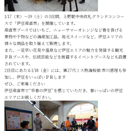
1/17（木）～19（土）の3日間、上野駅中央改札グランドコンコー
スで「伊豆産直市」を開催しています。
産直市ブースではいちご、ニューサマーオレンジなど春を告げる
果物や干物などの海産加工品、地元スイーツなど、伊豆エリアの
様々な商品を取り揃えて販売します。
また、一足早い花見や温泉など伊豆エリアの魅力を発信する観光
ＰＲブースや、伝統芸能などを披露するイベントブースなども設置
されています。
2日目にあたる1/18（金）には、第27代ミス熱海桜娘:市川恵理も参
加し、伊豆をいっぱいＰＲします
ぜひ、ご来場ください
伊豆産直市で“早春の伊豆”を感じていただき、春いっぱいの伊豆
エリアにお越しください。