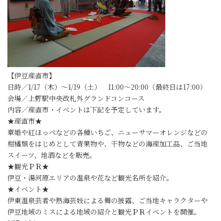
【伊豆産直市】
日時／1/17（木）～1/19（土） 11:00～20:00（最終日は17:00）
会場／上野駅中央改札外グランドコンコース
内容／産直市・イベントは下記を予定しています。
★産直市★
章姫や紅ほっぺなどの各種いちご、ニューサマーオレンジなどの
柑橘類をはじめとして青果物や、干物などの海産加工品、ご当地
スイーツ、地酒などを販売。
★観光ＰＲ★
伊豆・湯河原エリアの温泉や花など観光名所を紹介。
★イベント★
伊東温泉芸者や熱海芸妓による舞の披露、ご当地キャラクターや
伊豆地域のミスによる地域の紹介と観光ＰＲイベントを開催。