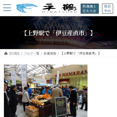
コ
ナ
熱海海上
宿泊
ン
ビ
花火大会
予約
テ
ゲ
ン
ー
ツ
シ
へ
ョ
【上野駅で「伊豆産直市」】
ス
ン
キ
に
ッ
移
プ
動
HOME
ブログ一覧
新着情報
【上野駅で「伊豆産直市」】