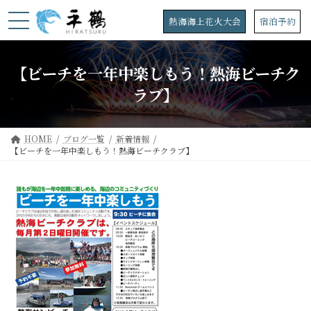
コ
ナ
ン
ビ
熱海海上花火大会
宿泊予約
テ
ゲ
ン
ー
ツ
シ
【ビーチを一年中楽しもう！熱海ビーチク
へ
ョ
ス
ン
ラブ】
キ
に
ッ
移
プ
動
HOME
ブログ一覧
新着情報
【ビーチを一年中楽しもう！熱海ビーチクラブ】