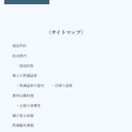
《サイトマップ》
宿泊予約
総合案内
宿泊約款
極上の熱海温泉
熱海温泉の歴史
日帰り温泉
豪快な磯料理
お昼の食事処
海が香る旅館
熱海観光情報