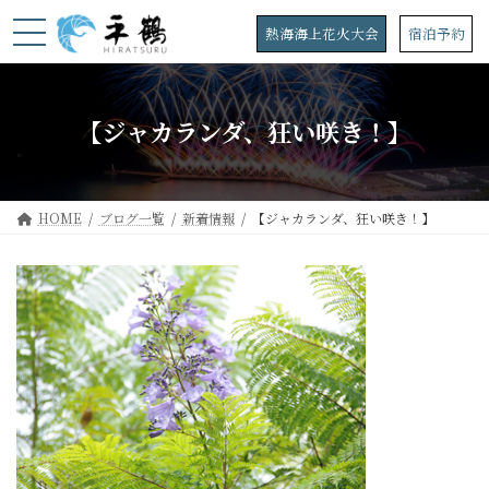
コ
ナ
ン
ビ
熱海海上花火大会
宿泊予約
テ
ゲ
ン
ー
ツ
シ
へ
ョ
【ジャカランダ、狂い咲き！】
ス
ン
キ
に
ッ
移
プ
動
HOME
ブログ一覧
新着情報
【ジャカランダ、狂い咲き！】