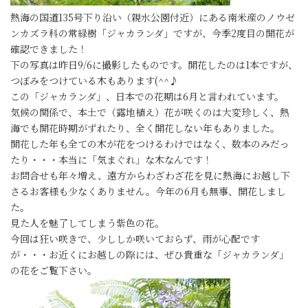
熱海の国道135号下り沿い（親水公園付近）にある南米産のノウゼ
ンカズラ科の常緑樹「ジャカランダ」ですが、今季2度目の開花が
確認できました！
下の写真は昨日9/6に撮影したものです。開花したのは1本ですが、
つぼみをつけている木もあります(^^♪
この「ジャカランダ」、日本での花期は6月と言われています。
気候の関係で、本土で（露地植え）花が咲くのは大変珍しく、熱
海でも開花時期がずれたり、全く開花しない年もありました。
開花した年も全ての木が花をつけるわけではなく、数本のみだっ
たり・・・本当に「気まぐれ」な木なんです！
お問合せも年々増え、遠方からわざわざ花を見に熱海にお越し下
さるお客様も少なくありません。今年の6月も無事、開花しまし
た。
見た人を魅了してしまう紫色の花。
今回は狂い咲きで、少ししか咲いておらず、雨が心配です
が・・・お近くにお越しの際には、ぜひ貴重な「ジャカランダ」
の花をご覧下さい。