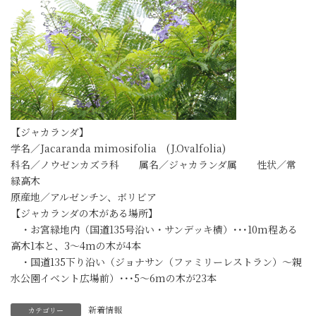
【ジャカランダ】
学名／Jacaranda mimosifolia (J.Ovalfolia)
科名／ノウゼンカズラ科 属名／ジャカランダ属 性状／常
緑高木
原産地／アルゼンチン、ボリビア
【ジャカランダの木がある場所】
・お宮緑地内（国道135号沿い・サンデッキ横）･･･10m程ある
高木1本と、3～4mの木が4本
・国道135下り沿い（ジョナサン（ファミリーレストラン）～親
水公園イベント広場前）･･･5～6mの木が23本
新着情報
カテゴリー