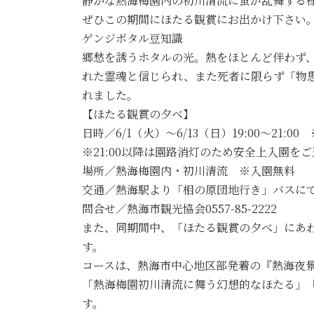
静かな熱海梅園内の初川清流に蛍が乱舞する
ぜひこの期間にほたる観賞にお出かけ下さい
ゲンジボタル豆知識
郷愁を誘うホタルの光。熱をほとんど伴わず
れた霊魂と信じられ、また死者に限らず「物
れました。
【ほたる観賞の夕べ】
日時／6/1（火）～6/13（日）19:00～21:00 
※21:00以降は園路消灯のため安全上入園を
場所／熱海梅園内・初川清流 ※入園無料
交通／熱海駅より「相の原団地行き」バスにて
問合せ／熱海市観光協会0557-85-2222
また、同期間中、「ほたる観賞の夕べ」にあ
す。
コースは、熱海市中心地区部発着の『熱海夜
「熱海梅園初川清流に舞う幻想的なほたる」
す。