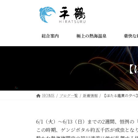
コ
ナ
ン
ビ
テ
ゲ
ン
ー
ツ
シ
総合案内
極上の熱海温泉
豪快な
へ
ョ
ス
ン
キ
に
ッ
移
【
プ
動
HOME
ブログ一覧
新着情報
【ほたる鑑賞の夕べ
6/1（火）～6/13（日）までの2週間、恒例
この時期、ゲンジボタル約五千匹が成虫とな