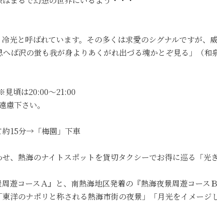
様はまるで幻想の世界にいるよう・・・
。
、冷光と呼ばれています。その多くは求愛のシグナルですが、
思へば沢の蛍も我が身よりあくがれ出づる魂かとぞ見る」（和
※見頃は20:00～21:00
ご遠慮下さい。
約15分→「梅園」下車
わせ、熱海のナイトスポットを貸切タクシーでお得に巡る「光
景周遊コースＡ』と、南熱海地区発着の『熱海夜景周遊コースＢ
「東洋のナポリと称される熱海市街の夜景」「月光をイメージ