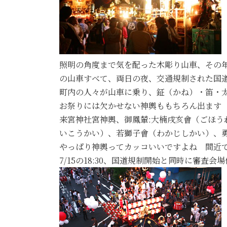
照明の角度まで気を配った木彫り山車、その
の山車すべて、両日の夜、交通規制された国
町内の人々が山車に乗り、鉦（かね）・笛・
お祭りには欠かせない神輿ももちろん出ます
来宮神社宮神輿、御鳳輦:大楠戌亥會（ごほう
いこうかい）、若獅子會（わかじしかい）、
やっぱり神輿ってカッコいいですよね 間近
7/15の18:30、国道規制開始と同時に審