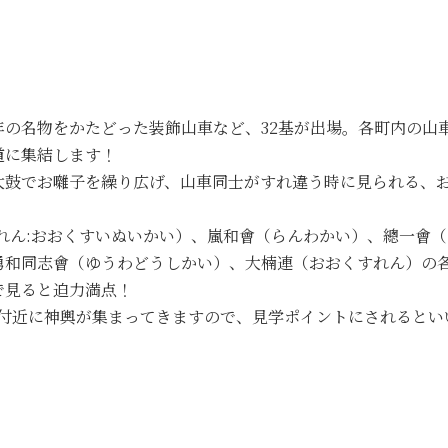
年の名物をかたどった装飾山車など、32基が出場。各町内の山
道に集結します！
太鼓でお囃子を繰り広げ、山車同士がすれ違う時に見られる、
れん:おおくすいぬいかい）、嵐和會（らんわかい）、總一會
勇和同志會（ゆうわどうしかい）、大楠連（おおくすれん）の
で見ると迫力満点！
査会場付近に神輿が集まってきますので、見学ポイントにされるとい