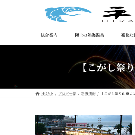
コ
ナ
ン
ビ
テ
ゲ
ン
ー
ツ
シ
総合案内
極上の熱海温泉
豪快な
へ
ョ
ス
ン
キ
に
ッ
移
【こがし祭
プ
動
HOME
ブログ一覧
新着情報
【こがし祭り山車コ