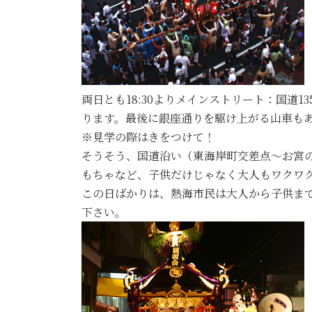
両日とも18:30よりメインストリート：国
ります。最後に銀座通りを駆け上がる山車も
※見学の際はきをつけて！
そうそう、国道沿い（東海岸町交差点～お宮
もちゃなど、子供だけじゃなく大人もワクワ
この日ばかりは、熱海市民は大人から子供まで
下さい。