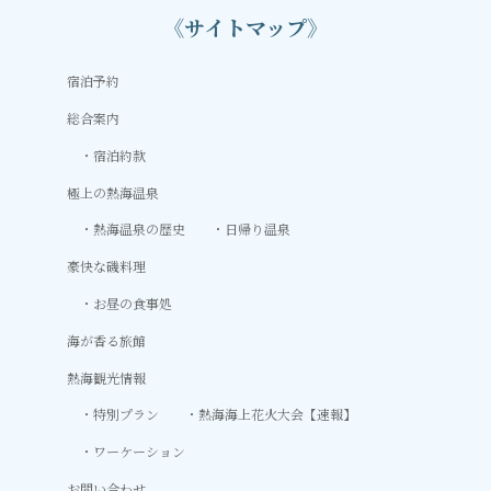
《サイトマップ》
宿泊予約
総合案内
宿泊約款
極上の熱海温泉
熱海温泉の歴史
日帰り温泉
豪快な磯料理
お昼の食事処
海が香る旅館
熱海観光情報
特別プラン
熱海海上花火大会【速報】
ワーケーション
お問い合わせ