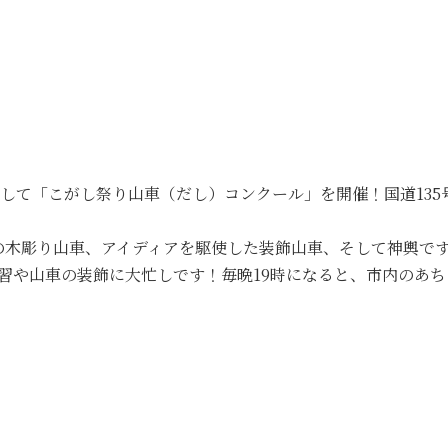
環として「こがし祭り山車（だし）コンクール」を開催！国道13
の木彫り山車、アイディアを駆使した装飾山車、そして神輿で
習や山車の装飾に大忙しです！毎晩19時になると、市内のあ