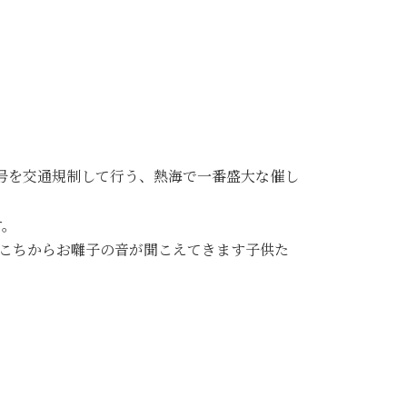
5号を交通規制して行う、熱海で一番盛大な催し
す。
ちこちからお囃子の音が聞こえてきます子供た