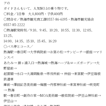
アの
ガイドさんもいて、人気NO.1の乗り物です。
○料金／1日券 大人800円・子供400円
○問合せ／熱海市観光商工課0557-86-6195・熱海市観光協会
0557-85-2222
○熱海駅発時刻／9:10、9:45、10:20、10:55、11:30、12:05、
13:25、
14:00、14:35、15:10、15:45、16:20
○バス停とコース／
熱海駅→春日町→大学病院前→お宮の松→サンビーチ→銀座→マリ
ンスパ
あたみ→ 錦ヶ浦入口→熱海城→熱海ハーブ&ローズガーデン→大
野屋前→
起雲閣→水口→大湯間歇泉→市役所前→ 仲田→来宮駅→伊豆箱根
鉄道車
庫前→澤田記念美術館→梅園→丹那神社前→来宮神社前→咲見町
→ 熱海
駅→春日町→創作の家→MOA美術館→般若院前→伊豆山神社前→
伊豆山→