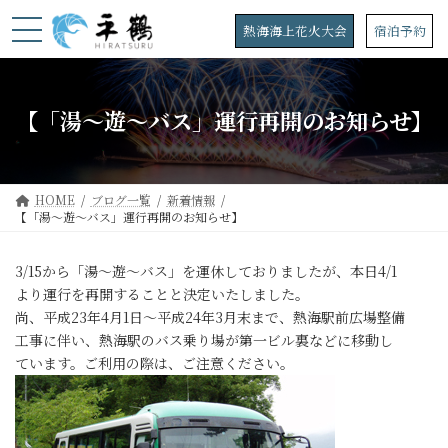
コ
ナ
ン
ビ
熱海海上花火大会
宿泊予約
テ
ゲ
ン
ー
ツ
シ
へ
ョ
【「湯～遊～バス」運行再開のお知らせ】
ス
ン
キ
に
ッ
移
プ
動
HOME
ブログ一覧
新着情報
【「湯～遊～バス」運行再開のお知らせ】
3/15から「湯～遊～バス」を運休しておりましたが、本日4/1
より運行を再開することと決定いたしました。
尚、平成23年4月1日～平成24年3月末まで、熱海駅前広場整備
工事に伴い、熱海駅のバス乗り場が第一ビル裏などに移動し
ています。ご利用の際は、ご注意ください。