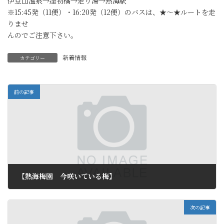
伊豆山温泉→逢初橋→走り湯→熱海駅
※15:45発（11便）・16:20発（12便）のバスは、★～★ルートを走
りませ
んのでご注意下さい。
新着情報
カテゴリー
前の記事
【熱海梅園 今咲いている梅】
2011年3月28日
次の記事