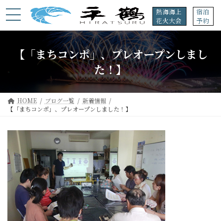
コ
ナ
熱海海上
宿泊
ン
ビ
花火大会
予約
テ
ゲ
ン
ー
ツ
シ
【「まちコンポ」、プレオープンしまし
へ
ョ
ス
ン
た！】
キ
に
ッ
移
プ
動
HOME
ブログ一覧
新着情報
【「まちコンポ」、プレオープンしました！】