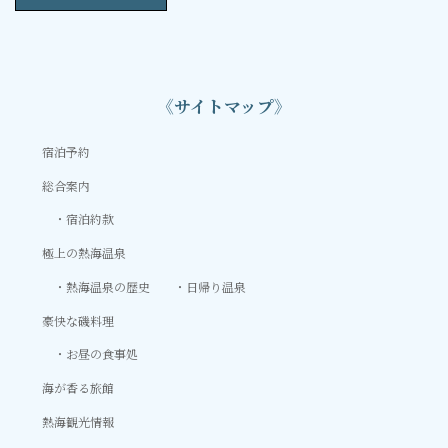
《サイトマップ》
宿泊予約
総合案内
宿泊約款
極上の熱海温泉
熱海温泉の歴史
日帰り温泉
豪快な磯料理
お昼の食事処
海が香る旅館
熱海観光情報