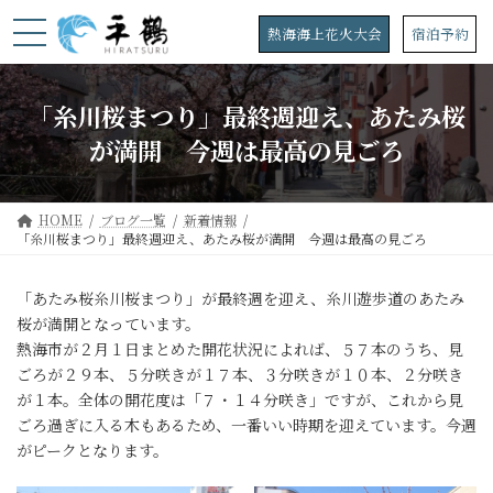
コ
ナ
ン
ビ
熱海海上花火大会
宿泊予約
テ
ゲ
ン
ー
ツ
シ
「糸川桜まつり」最終週迎え、あたみ桜
へ
ョ
ス
ン
が満開 今週は最高の見ごろ
キ
に
ッ
移
プ
動
HOME
ブログ一覧
新着情報
「糸川桜まつり」最終週迎え、あたみ桜が満開 今週は最高の見ごろ
「あたみ桜糸川桜まつり」が最終週を迎え、糸川遊歩道のあたみ
桜が満開となっています。
熱海市が２月１日まとめた開花状況によれば、５７本のうち、見
ごろが２９本、５分咲きが１７本、３分咲きが１０本、２分咲き
が１本。全体の開花度は「７・１４分咲き」ですが、これから見
ごろ過ぎに入る木もあるため、一番いい時期を迎えています。今週
がピークとなります。