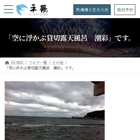
コ
ナ
ン
ビ
熱海海上花火大会
宿泊予約
テ
ゲ
ン
ー
ツ
シ
へ
ョ
「空に浮かぶ貸切露天風呂 潮彩」です。
ス
ン
キ
に
ッ
移
プ
動
HOME
ブログ一覧
その他
「空に浮かぶ貸切露天風呂 潮彩」です。