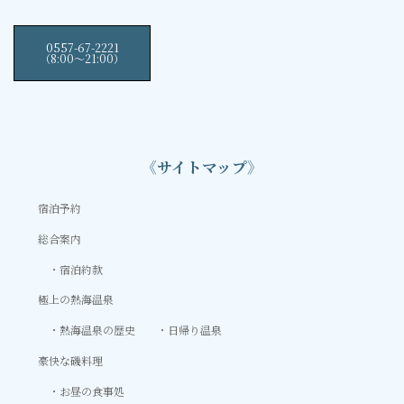
0557-67-2221
（8:00〜21:00）
《サイトマップ》
宿泊予約
総合案内
宿泊約款
極上の熱海温泉
熱海温泉の歴史
日帰り温泉
豪快な磯料理
お昼の食事処