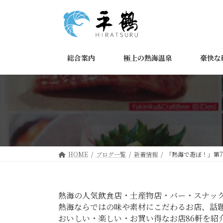
コ
ナ
ン
ビ
テ
ゲ
ン
ー
ツ
シ
総合案内
極上の熱海温泉
豪快な
へ
ョ
ス
ン
キ
に
ッ
移
プ
動
HOME
ブログ一覧
新着情報
「熱海で遊ぼ！」第7
熱海の人気飲食店・土産物店・バー・スナック
熱海ならではの味や素材にこだわるお店、話
おいしい・楽しい・お買い得なお店86軒を紹