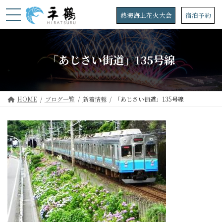
コ
ナ
ン
ビ
熱海海上花火大会
宿泊予約
テ
ゲ
ン
ー
ツ
シ
へ
ョ
「あじさい街道」135号線
ス
ン
キ
に
ッ
移
プ
動
HOME
ブログ一覧
新着情報
「あじさい街道」135号線