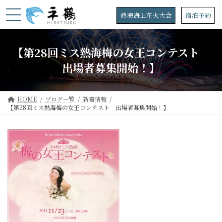
コ
ナ
ン
ビ
熱海海上花火大会
宿泊予約
テ
ゲ
ン
ー
ツ
シ
【第28回ミス熱海梅の女王コンテスト
へ
ョ
ス
ン
出場者募集開始！】
キ
に
ッ
移
プ
動
HOME
ブログ一覧
新着情報
【第28回ミス熱海梅の女王コンテスト 出場者募集開始！】