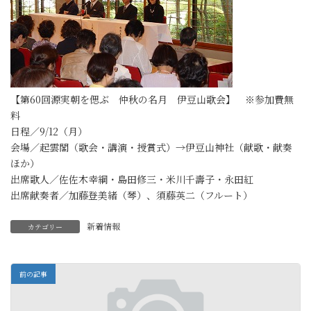
【第60回源実朝を偲ぶ 仲秋の名月 伊豆山歌会】 ※参加費無
料
日程／9/12（月）
会場／起雲閣（歌会・講演・授賞式）→伊豆山神社（献歌・献奏
ほか）
出席歌人／佐佐木幸綱・島田修三・米川千壽子・永田紅
出席献奏者／加藤登美緒（琴）、須藤英二（フルート）
新着情報
カテゴリー
前の記事