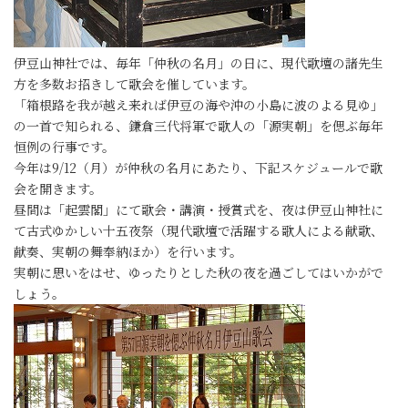
伊豆山神社では、毎年「仲秋の名月」の日に、現代歌壇の諸先生
方を多数お招きして歌会を催しています。
「箱根路を我が越え来れば伊豆の海や沖の小島に波のよる見ゆ」
の一首で知られる、鎌倉三代将軍で歌人の「源実朝」を偲ぶ毎年
恒例の行事です。
今年は9/12（月）が仲秋の名月にあたり、下記スケジュールで歌
会を開きます。
昼間は「起雲閣」にて歌会・講演・授賞式を、夜は伊豆山神社に
て古式ゆかしい十五夜祭（現代歌壇で活躍する歌人による献歌、
献奏、実朝の舞奉納ほか）を行います。
実朝に思いをはせ、ゆったりとした秋の夜を過ごしてはいかがで
しょう。