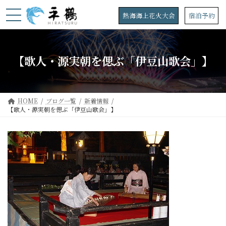
コ
ナ
ン
ビ
熱海海上花火大会
宿泊予約
テ
ゲ
ン
ー
ツ
シ
へ
ョ
【歌人・源実朝を偲ぶ「伊豆山歌会」】
ス
ン
キ
に
ッ
移
プ
動
HOME
ブログ一覧
新着情報
【歌人・源実朝を偲ぶ「伊豆山歌会」】